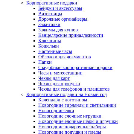
Корпоративные подарки
Бейджи и аксессуары
Визитницы
Дорожные органайзеры
Зажигалки
Зажимы для купюр
Канцелярские принадлежности
Ключницы
Кошельки
Настенные часы
Обложки для документов
Папки
Съедобные корпоративные подарки
Часы и метеостанции
Чехлы для карт
Чехлы для пропуска
Чехлы для телефонов и планшетов
Корпоративные подарки на Новый год
Календари с логотипом
Новогодние гирлянды и светильники
Новогодние елки
Новогодние елочные игрушки
Новогодние елочные шары и игрушки
Новогодние подарочные наборы
Новогодние подушки и пледы