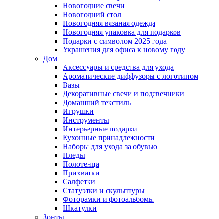
Новогодние свечи
Новогодний стол
Новогодняя вязаная одежда
Новогодняя упаковка для подарков
Подарки с символом 2025 года
Украшения для офиса к новому году
Дом
Аксессуары и средства для ухода
Ароматические диффузоры с логотипом
Вазы
Декоративные свечи и подсвечники
Домашний текстиль
Игрушки
Инструменты
Интерьерные подарки
Кухонные принадлежности
Наборы для ухода за обувью
Пледы
Полотенца
Прихватки
Салфетки
Статуэтки и скульптуры
Фоторамки и фотоальбомы
Шкатулки
Зонты