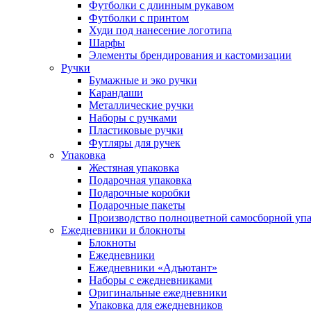
Футболки с длинным рукавом
Футболки с принтом
Худи под нанесение логотипа
Шарфы
Элементы брендирования и кастомизации
Ручки
Бумажные и эко ручки
Карандаши
Металлические ручки
Наборы с ручками
Пластиковые ручки
Футляры для ручек
Упаковка
Жестяная упаковка
Подарочная упаковка
Подарочные коробки
Подарочные пакеты
Производство полноцветной самосборной упак
Ежедневники и блокноты
Блокноты
Ежедневники
Ежедневники «Адъютант»
Наборы с ежедневниками
Оригинальные ежедневники
Упаковка для ежедневников