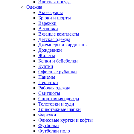
Элитная посуда
Одежда
Аксессуары
Брюки и шорты
Варежки
Ветровки
Вязаные комплекты
Детская одежда
Джемперы и кардиганы
Дождевики
Жилеты
Кепки и бейсболки
Куртки
Офисные рубашки
Панамы
Перчатки
Рабочая одежда
Свитшоты
Спортивная одежда
Толстовки и худи
Трикотажные шапки
Фартуки
Флисовые куртки и кофты
Футболки
Футболки поло