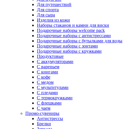
Для путешествий
Для спорта
Для сыра
Изделия из кожи
Наборы стаканов и камни для виски
Подарочные наборы welcome pack
Подарочные наборы с антистрессами
Подарочные наборы с бутылками для воды
Подарочные наборы с зонтами
Подарочные наборы с кружками
Продуктовые
С аккумуляторами
С вареньем
С книгами
С кофе
С медом
С мультитулами
С пледами
С термокружками
С флешками
С чаем
Промо-сувениры
Антистрессы
Брелки
Зеркала