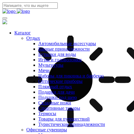
Каталог
Отдых
Автомобильные аксессуары
Банные принадлежности
Бутылки для воды
Игры и головоломки
Мультитулы
Мячи
Наборы для пикника и барбекю
Оптические приборы
Пляжный отдых
Подарки для дачи
Подушки под шею
Складные ножи
Спортивные товары
Термосы
Товары для путешествий
Туристические принадлежности
Офисные сувениры