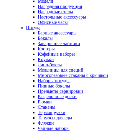
Медали
Наградная продукция
Наградные стелы
Настольные аксессуары
Офисные часы
Посуда
Барные аксессуары
Бокалы
Заварочные чайники
Костеры
Кофейные наборы
Кружки
Ланч-боксы
Мельницы для специй
Многоразовые стаканы с крышкой
Наборы посуды
Пивные бокалы
Предметы сервировки
Разделочные доски
Рюмки
Стаканы
Термокружки
Термосы для еды
Фляжки
Чайные наборы