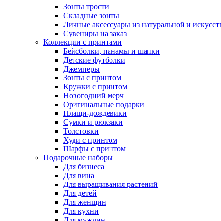
Зонты трости
Складные зонты
Личные аксессуары из натуральной и искусс
Сувениры на заказ
Коллекции с принтами
Бейсболки, панамы и шапки
Детские футболки
Джемперы
Зонты с принтом
Кружки с принтом
Новогодний мерч
Оригинальные подарки
Плащи-дождевики
Сумки и рюкзаки
Толстовки
Худи с принтом
Шарфы с принтом
Подарочные наборы
Для бизнеса
Для вина
Для выращивания растений
Для детей
Для женщин
Для кухни
Для мужчин