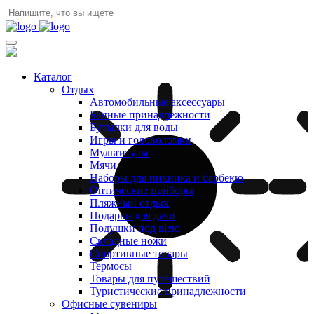
Каталог
Отдых
Автомобильные аксессуары
Банные принадлежности
Бутылки для воды
Игры и головоломки
Мультитулы
Мячи
Наборы для пикника и барбекю
Оптические приборы
Пляжный отдых
Подарки для дачи
Подушки под шею
Складные ножи
Спортивные товары
Термосы
Товары для путешествий
Туристические принадлежности
Офисные сувениры