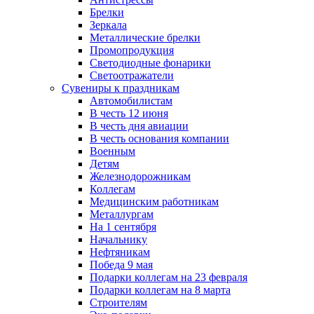
Брелки
Зеркала
Металлические брелки
Промопродукция
Светодиодные фонарики
Светоотражатели
Сувениры к праздникам
Автомобилистам
В честь 12 июня
В честь дня авиации
В честь основания компании
Военным
Детям
Железнодорожникам
Коллегам
Медицинским работникам
Металлургам
На 1 сентября
Начальнику
Нефтяникам
Победа 9 мая
Подарки коллегам на 23 февраля
Подарки коллегам на 8 марта
Строителям