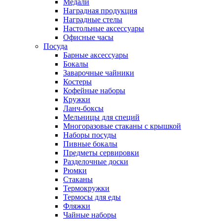
Медали
Наградная продукция
Наградные стелы
Настольные аксессуары
Офисные часы
Посуда
Барные аксессуары
Бокалы
Заварочные чайники
Костеры
Кофейные наборы
Кружки
Ланч-боксы
Мельницы для специй
Многоразовые стаканы с крышкой
Наборы посуды
Пивные бокалы
Предметы сервировки
Разделочные доски
Рюмки
Стаканы
Термокружки
Термосы для еды
Фляжки
Чайные наборы