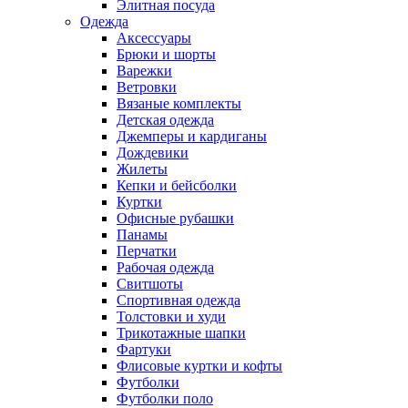
Элитная посуда
Одежда
Аксессуары
Брюки и шорты
Варежки
Ветровки
Вязаные комплекты
Детская одежда
Джемперы и кардиганы
Дождевики
Жилеты
Кепки и бейсболки
Куртки
Офисные рубашки
Панамы
Перчатки
Рабочая одежда
Свитшоты
Спортивная одежда
Толстовки и худи
Трикотажные шапки
Фартуки
Флисовые куртки и кофты
Футболки
Футболки поло