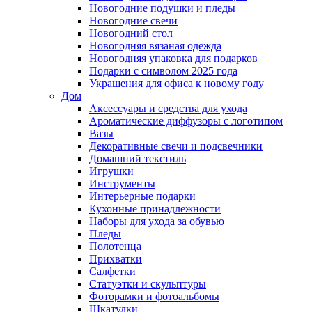
Новогодние подушки и пледы
Новогодние свечи
Новогодний стол
Новогодняя вязаная одежда
Новогодняя упаковка для подарков
Подарки с символом 2025 года
Украшения для офиса к новому году
Дом
Аксессуары и средства для ухода
Ароматические диффузоры с логотипом
Вазы
Декоративные свечи и подсвечники
Домашний текстиль
Игрушки
Инструменты
Интерьерные подарки
Кухонные принадлежности
Наборы для ухода за обувью
Пледы
Полотенца
Прихватки
Салфетки
Статуэтки и скульптуры
Фоторамки и фотоальбомы
Шкатулки