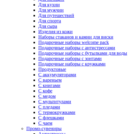
Для кухни
Для мужчин
Для путешествий
Для спорта
Для сыра
Изделия из кожи
Наборы стаканов и камни для виски
Подарочные наборы welcome pack
Подарочные наборы с антистрессами
Подарочные наборы с бутылками для воды
Подарочные наборы с зонтами
Подарочные наборы с кружками
Продуктовые
С аккумуляторами
С вареньем
С книгами
С кофе
С медом
С мультитулами
С пледами
С термокружками
С флешками
С чаем
Промо-сувениры
Антистрессы