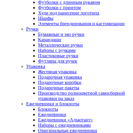
Футболки с длинным рукавом
Футболки с принтом
Худи под нанесение логотипа
Шарфы
Элементы брендирования и кастомизации
Ручки
Бумажные и эко ручки
Карандаши
Металлические ручки
Наборы с ручками
Пластиковые ручки
Футляры для ручек
Упаковка
Жестяная упаковка
Подарочная упаковка
Подарочные коробки
Подарочные пакеты
Производство полноцветной самосборной
упаковки на заказ
Ежедневники и блокноты
Блокноты
Ежедневники
Ежедневники «Адъютант»
Наборы с ежедневниками
Оригинальные ежедневники