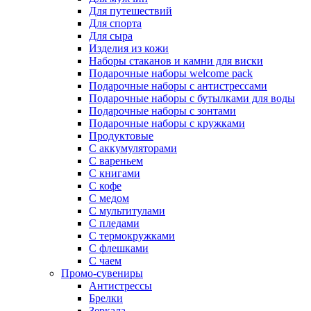
Для путешествий
Для спорта
Для сыра
Изделия из кожи
Наборы стаканов и камни для виски
Подарочные наборы welcome pack
Подарочные наборы с антистрессами
Подарочные наборы с бутылками для воды
Подарочные наборы с зонтами
Подарочные наборы с кружками
Продуктовые
С аккумуляторами
С вареньем
С книгами
С кофе
С медом
С мультитулами
С пледами
С термокружками
С флешками
С чаем
Промо-сувениры
Антистрессы
Брелки
Зеркала