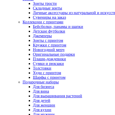
Зонты трости
Складные зонты
Личные аксессуары из натуральной и искусс
Сувениры на заказ
Коллекции с принтами
Бейсболки, панамы и шапки
Детские футболки
Джемперы
Зонты с принтом
Кружки с принтом
Новогодний мерч
Оригинальные подарки
Плащи-дождевики
Сумки и рюкзаки
Толстовки
Худи с принтом
Шарфы с принтом
Подарочные наборы
Для бизнеса
Для вина
Для выращивания растений
Для детей
Для женщин
Для кухни
Для мужчин