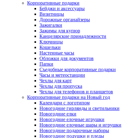
Корпоративные подарки
Бейджи и аксессуары
Визитницы
Дорожные органайзеры
Зажигалки
Зажимы для купюр
Канцелярские принадлежности
Ключницы
Кошельки
Настенные часы
Обложки для документов
Папки
Съедобные корпоративные подарки
Часы и метеостанции
Чехлы для карт
Чехлы для пропуска
Чехлы для телефонов и планшетов
Корпоративные подарки на Новый год
Календари с логотипом
Новогодние гирлянды и светильники
Новогодние елки
Новогодние елочные игрушки
Новогодние елочные шары и игрушки
Новогодние подарочные наборы
Новогодние подушки и пледы