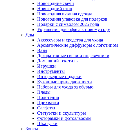
Новогодние свечи
Новогодний стол
Новогодняя вязаная одежда
Новогодняя упаковка для подарков
Подарки с символом 2025 года
Украшения для офиса к новому году
Дом
Аксессуары и средства для ухода
Ароматические диффузоры с логотипом
Вазы
Декоративные свечи и подсвечники
Домашний текстиль
Игрушки
Инструменты
Интерьерные подарки
Кухонные принадлежности
Наборы для ухода за обувью
Пледы
Полотенца
Прихватки
Салфетки
Статуэтки и скульптуры
Фоторамки и фотоальбомы
Шкатулки
Зонты