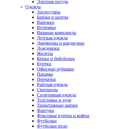
Элитная посуда
Одежда
Аксессуары
Брюки и шорты
Варежки
Ветровки
Вязаные комплекты
Детская одежда
Джемперы и кардиганы
Дождевики
Жилеты
Кепки и бейсболки
Куртки
Офисные рубашки
Панамы
Перчатки
Рабочая одежда
Свитшоты
Спортивная одежда
Толстовки и худи
Трикотажные шапки
Фартуки
Флисовые куртки и кофты
Футболки
Футболки поло