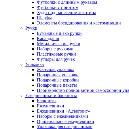
Футболки с длинным рукавом
Футболки с принтом
Худи под нанесение логотипа
Шарфы
Элементы брендирования и кастомизации
Ручки
Бумажные и эко ручки
Карандаши
Металлические ручки
Наборы с ручками
Пластиковые ручки
Футляры для ручек
Упаковка
Жестяная упаковка
Подарочная упаковка
Подарочные коробки
Подарочные пакеты
Производство полноцветной самосборной упак
Ежедневники и блокноты
Блокноты
Ежедневники
Ежедневники «Адъютант»
Наборы с ежедневниками
Оригинальные ежедневники
Упаковка для ежедневников