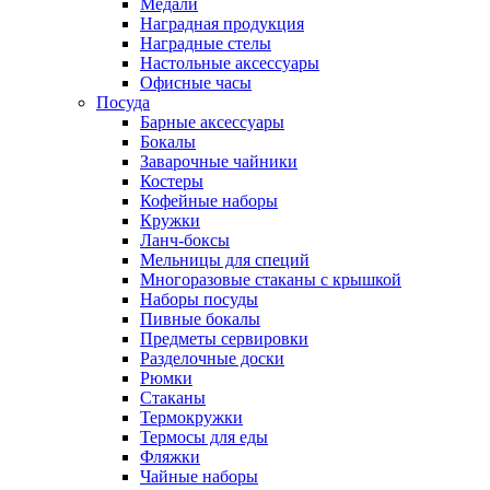
Медали
Наградная продукция
Наградные стелы
Настольные аксессуары
Офисные часы
Посуда
Барные аксессуары
Бокалы
Заварочные чайники
Костеры
Кофейные наборы
Кружки
Ланч-боксы
Мельницы для специй
Многоразовые стаканы с крышкой
Наборы посуды
Пивные бокалы
Предметы сервировки
Разделочные доски
Рюмки
Стаканы
Термокружки
Термосы для еды
Фляжки
Чайные наборы