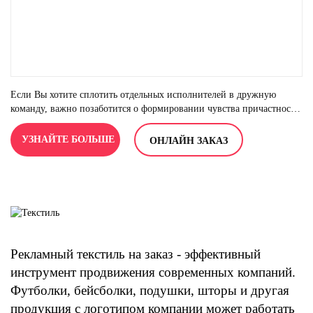
Если Вы хотите сплотить отдельных исполнителей в дружную
команду, важно позаботится о формировании чувства причастности
к компании. Сделать это можно различными способами, но
наиболее распространенный - создание корпоративного стиля в
УЗНАЙТЕ БОЛЬШЕ
ОНЛАЙН ЗАКАЗ
одежде. Студия Camelia предлагает разработку и изготовление
форменной одежды в фирменном стиле компании, с учетом всех
Ваших пожеланий.
Рекламный текстиль на заказ - эффективный
инструмент продвижения современных компаний.
Футболки, бейсболки, подушки, шторы и другая
продукция с логотипом компании может работать