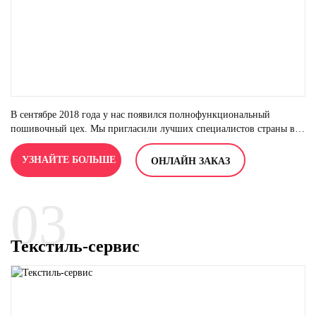
В сентябре 2018 года у нас появился полнофункциональный
пошивочный цех. Мы пригласили лучших специалистов страны в
свою команду. Самое передовое оборудование, швейные машины
известных европейских производителей.
УЗНАЙТЕ БОЛЬШЕ
ОНЛАЙН ЗАКАЗ
03
Текстиль-сервис