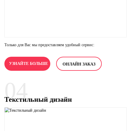
Только для Вас мы предоставляем удобный сервис:
Выезд портного для замеров.
УЗНАЙТЕ БОЛЬШЕ
ОНЛАЙН ЗАКАЗ
Демонстрация образцов.
Корпоративным клиентам мы предоставляем услугу –
Личный менеджер приедет со специалистом по дизайну и
Личный менеджер.
04
технологом. Вам продемонстрируют образцы ткани, варианты
товарных единиц по цвету, фактуре и стоимости. Вы найдете
лучшее, оптимальное решение.
Текстильный дизайн