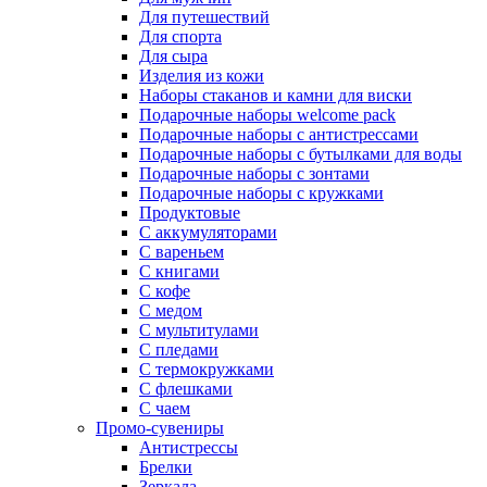
Для путешествий
Для спорта
Для сыра
Изделия из кожи
Наборы стаканов и камни для виски
Подарочные наборы welcome pack
Подарочные наборы с антистрессами
Подарочные наборы с бутылками для воды
Подарочные наборы с зонтами
Подарочные наборы с кружками
Продуктовые
С аккумуляторами
С вареньем
С книгами
С кофе
С медом
С мультитулами
С пледами
С термокружками
С флешками
С чаем
Промо-сувениры
Антистрессы
Брелки
Зеркала