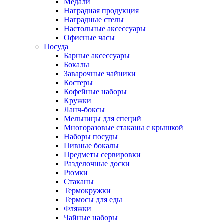
Медали
Наградная продукция
Наградные стелы
Настольные аксессуары
Офисные часы
Посуда
Барные аксессуары
Бокалы
Заварочные чайники
Костеры
Кофейные наборы
Кружки
Ланч-боксы
Мельницы для специй
Многоразовые стаканы с крышкой
Наборы посуды
Пивные бокалы
Предметы сервировки
Разделочные доски
Рюмки
Стаканы
Термокружки
Термосы для еды
Фляжки
Чайные наборы