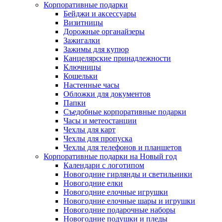
Корпоративные подарки
Бейджи и аксессуары
Визитницы
Дорожные органайзеры
Зажигалки
Зажимы для купюр
Канцелярские принадлежности
Ключницы
Кошельки
Настенные часы
Обложки для документов
Папки
Съедобные корпоративные подарки
Часы и метеостанции
Чехлы для карт
Чехлы для пропуска
Чехлы для телефонов и планшетов
Корпоративные подарки на Новый год
Календари с логотипом
Новогодние гирлянды и светильники
Новогодние елки
Новогодние елочные игрушки
Новогодние елочные шары и игрушки
Новогодние подарочные наборы
Новогодние подушки и пледы