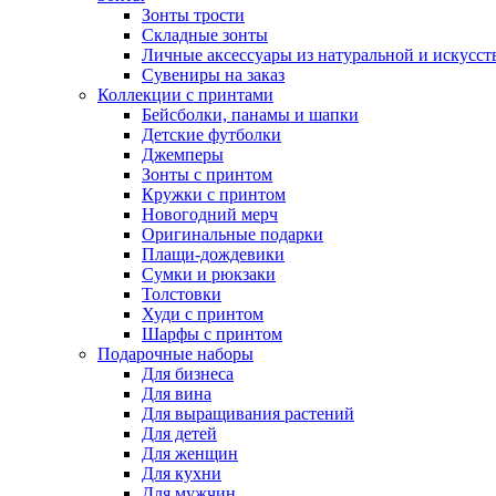
Зонты трости
Складные зонты
Личные аксессуары из натуральной и искусс
Сувениры на заказ
Коллекции с принтами
Бейсболки, панамы и шапки
Детские футболки
Джемперы
Зонты с принтом
Кружки с принтом
Новогодний мерч
Оригинальные подарки
Плащи-дождевики
Сумки и рюкзаки
Толстовки
Худи с принтом
Шарфы с принтом
Подарочные наборы
Для бизнеса
Для вина
Для выращивания растений
Для детей
Для женщин
Для кухни
Для мужчин