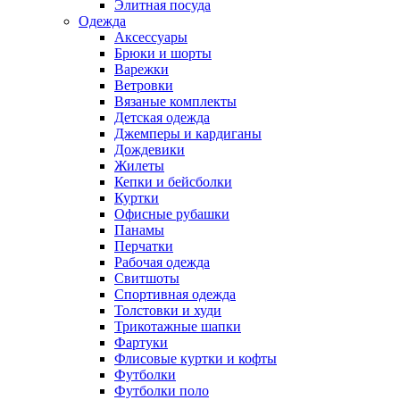
Элитная посуда
Одежда
Аксессуары
Брюки и шорты
Варежки
Ветровки
Вязаные комплекты
Детская одежда
Джемперы и кардиганы
Дождевики
Жилеты
Кепки и бейсболки
Куртки
Офисные рубашки
Панамы
Перчатки
Рабочая одежда
Свитшоты
Спортивная одежда
Толстовки и худи
Трикотажные шапки
Фартуки
Флисовые куртки и кофты
Футболки
Футболки поло