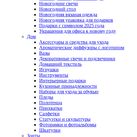
Новогодние свечи
Новогодний стол
Новогодняя вязаная одежда
Новогодняя упаковка для подарков
Подарки с символом 2025 года
Украшения для офиса к новому году
Дом
Аксессуары и средства для ухода
Ароматические диффузоры с логотипом
Вазы
Декоративные свечи и подсвечники
Домашний текстиль
Игрушки
Инструменты
Интерьерные подарки
Кухонные принадлежности
Наборы для ухода за обувью
Пледы
Полотенца
Прихватки
Салфетки
Статуэтки и скульптуры
Фоторамки и фотоальбомы
Шкатулки
Зонты