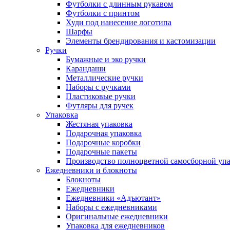
Футболки с длинным рукавом
Футболки с принтом
Худи под нанесение логотипа
Шарфы
Элементы брендирования и кастомизации
Ручки
Бумажные и эко ручки
Карандаши
Металлические ручки
Наборы с ручками
Пластиковые ручки
Футляры для ручек
Упаковка
Жестяная упаковка
Подарочная упаковка
Подарочные коробки
Подарочные пакеты
Производство полноцветной самосборной упак
Ежедневники и блокноты
Блокноты
Ежедневники
Ежедневники «Адъютант»
Наборы с ежедневниками
Оригинальные ежедневники
Упаковка для ежедневников