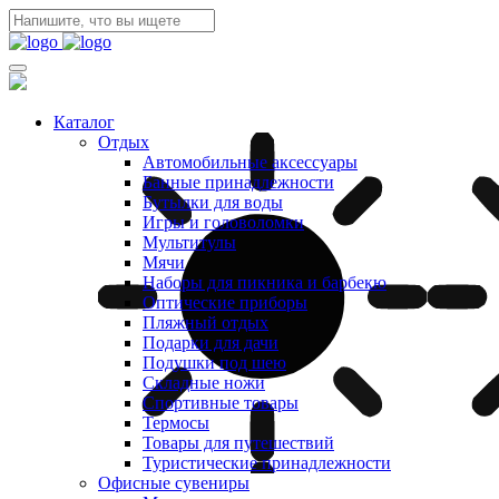
Каталог
Отдых
Автомобильные аксессуары
Банные принадлежности
Бутылки для воды
Игры и головоломки
Мультитулы
Мячи
Наборы для пикника и барбекю
Оптические приборы
Пляжный отдых
Подарки для дачи
Подушки под шею
Складные ножи
Спортивные товары
Термосы
Товары для путешествий
Туристические принадлежности
Офисные сувениры