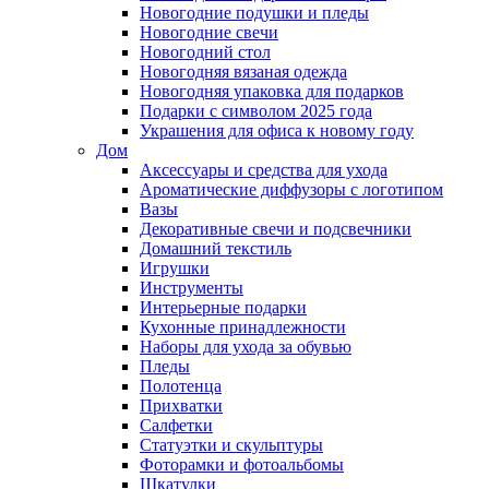
Новогодние подушки и пледы
Новогодние свечи
Новогодний стол
Новогодняя вязаная одежда
Новогодняя упаковка для подарков
Подарки с символом 2025 года
Украшения для офиса к новому году
Дом
Аксессуары и средства для ухода
Ароматические диффузоры с логотипом
Вазы
Декоративные свечи и подсвечники
Домашний текстиль
Игрушки
Инструменты
Интерьерные подарки
Кухонные принадлежности
Наборы для ухода за обувью
Пледы
Полотенца
Прихватки
Салфетки
Статуэтки и скульптуры
Фоторамки и фотоальбомы
Шкатулки