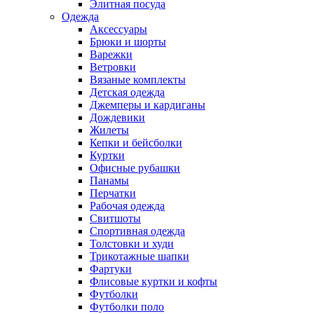
Элитная посуда
Одежда
Аксессуары
Брюки и шорты
Варежки
Ветровки
Вязаные комплекты
Детская одежда
Джемперы и кардиганы
Дождевики
Жилеты
Кепки и бейсболки
Куртки
Офисные рубашки
Панамы
Перчатки
Рабочая одежда
Свитшоты
Спортивная одежда
Толстовки и худи
Трикотажные шапки
Фартуки
Флисовые куртки и кофты
Футболки
Футболки поло