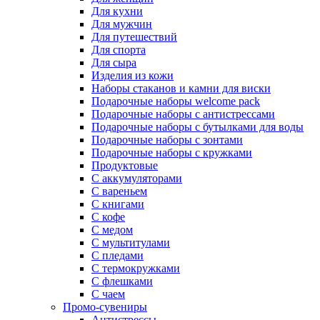
Для кухни
Для мужчин
Для путешествий
Для спорта
Для сыра
Изделия из кожи
Наборы стаканов и камни для виски
Подарочные наборы welcome pack
Подарочные наборы с антистрессами
Подарочные наборы с бутылками для воды
Подарочные наборы с зонтами
Подарочные наборы с кружками
Продуктовые
С аккумуляторами
С вареньем
С книгами
С кофе
С медом
С мультитулами
С пледами
С термокружками
С флешками
С чаем
Промо-сувениры
Антистрессы