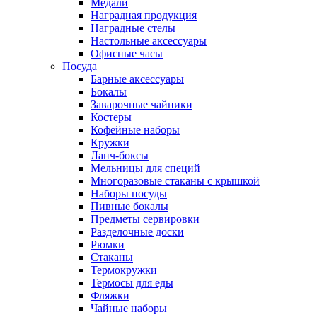
Медали
Наградная продукция
Наградные стелы
Настольные аксессуары
Офисные часы
Посуда
Барные аксессуары
Бокалы
Заварочные чайники
Костеры
Кофейные наборы
Кружки
Ланч-боксы
Мельницы для специй
Многоразовые стаканы с крышкой
Наборы посуды
Пивные бокалы
Предметы сервировки
Разделочные доски
Рюмки
Стаканы
Термокружки
Термосы для еды
Фляжки
Чайные наборы