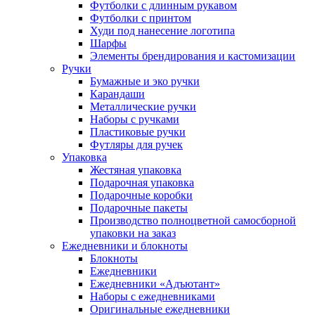
Футболки с длинным рукавом
Футболки с принтом
Худи под нанесение логотипа
Шарфы
Элементы брендирования и кастомизации
Ручки
Бумажные и эко ручки
Карандаши
Металлические ручки
Наборы с ручками
Пластиковые ручки
Футляры для ручек
Упаковка
Жестяная упаковка
Подарочная упаковка
Подарочные коробки
Подарочные пакеты
Производство полноцветной самосборной
упаковки на заказ
Ежедневники и блокноты
Блокноты
Ежедневники
Ежедневники «Адъютант»
Наборы с ежедневниками
Оригинальные ежедневники