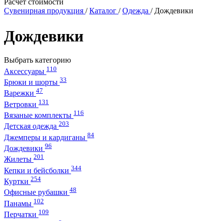
Расчет стоимости
Сувенирная продукция
/
Каталог
/
Одежда
/
Дождевики
Дождевики
Выбрать категорию
110
Аксессуары
33
Брюки и шорты
47
Варежки
131
Ветровки
116
Вязаные комплекты
203
Детская одежда
84
Джемперы и кардиганы
96
Дождевики
201
Жилеты
344
Кепки и бейсболки
254
Куртки
48
Офисные рубашки
102
Панамы
109
Перчатки