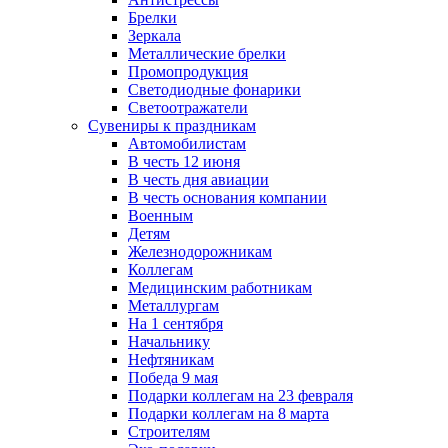
Брелки
Зеркала
Металлические брелки
Промопродукция
Светодиодные фонарики
Светоотражатели
Сувениры к праздникам
Автомобилистам
В честь 12 июня
В честь дня авиации
В честь основания компании
Военным
Детям
Железнодорожникам
Коллегам
Медицинским работникам
Металлургам
На 1 сентября
Начальнику
Нефтяникам
Победа 9 мая
Подарки коллегам на 23 февраля
Подарки коллегам на 8 марта
Строителям