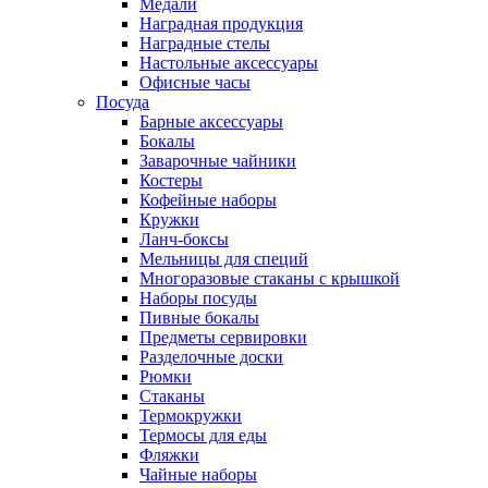
Медали
Наградная продукция
Наградные стелы
Настольные аксессуары
Офисные часы
Посуда
Барные аксессуары
Бокалы
Заварочные чайники
Костеры
Кофейные наборы
Кружки
Ланч-боксы
Мельницы для специй
Многоразовые стаканы с крышкой
Наборы посуды
Пивные бокалы
Предметы сервировки
Разделочные доски
Рюмки
Стаканы
Термокружки
Термосы для еды
Фляжки
Чайные наборы