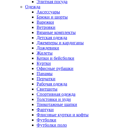
Элитная посуда
Одежда
Аксессуары
Брюки и шорты
Варежки
Ветровки
Вязаные комплекты
Детская одежда
Джемперы и кардиганы
Дождевики
Жилеты
Кепки и бейсболки
Куртки
Офисные рубашки
Панамы
Перчатки
Рабочая одежда
Свитшоты
Спортивная одежда
Толстовки и худи
Трикотажные шапки
Фартуки
Флисовые куртки и кофты
Футболки
Футболки поло