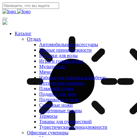
Каталог
Отдых
Автомобильные аксессуары
Банные принадлежности
Бутылки для воды
Игры и головоломки
Мультитулы
Мячи
Наборы для пикника и барбекю
Оптические приборы
Пляжный отдых
Подарки для дачи
Подушки под шею
Складные ножи
Спортивные товары
Термосы
Товары для путешествий
Туристические принадлежности
Офисные сувениры