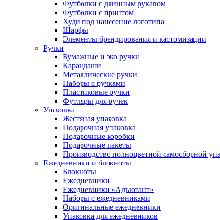
Футболки с длинным рукавом
Футболки с принтом
Худи под нанесение логотипа
Шарфы
Элементы брендирования и кастомизации
Ручки
Бумажные и эко ручки
Карандаши
Металлические ручки
Наборы с ручками
Пластиковые ручки
Футляры для ручек
Упаковка
Жестяная упаковка
Подарочная упаковка
Подарочные коробки
Подарочные пакеты
Производство полноцветной самосборной упак
Ежедневники и блокноты
Блокноты
Ежедневники
Ежедневники «Адъютант»
Наборы с ежедневниками
Оригинальные ежедневники
Упаковка для ежедневников