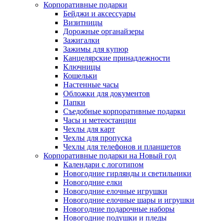
Корпоративные подарки
Бейджи и аксессуары
Визитницы
Дорожные органайзеры
Зажигалки
Зажимы для купюр
Канцелярские принадлежности
Ключницы
Кошельки
Настенные часы
Обложки для документов
Папки
Съедобные корпоративные подарки
Часы и метеостанции
Чехлы для карт
Чехлы для пропуска
Чехлы для телефонов и планшетов
Корпоративные подарки на Новый год
Календари с логотипом
Новогодние гирлянды и светильники
Новогодние елки
Новогодние елочные игрушки
Новогодние елочные шары и игрушки
Новогодние подарочные наборы
Новогодние подушки и пледы