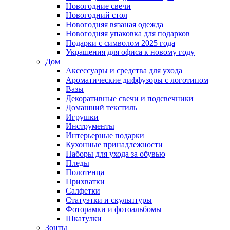
Новогодние свечи
Новогодний стол
Новогодняя вязаная одежда
Новогодняя упаковка для подарков
Подарки с символом 2025 года
Украшения для офиса к новому году
Дом
Аксессуары и средства для ухода
Ароматические диффузоры с логотипом
Вазы
Декоративные свечи и подсвечники
Домашний текстиль
Игрушки
Инструменты
Интерьерные подарки
Кухонные принадлежности
Наборы для ухода за обувью
Пледы
Полотенца
Прихватки
Салфетки
Статуэтки и скульптуры
Фоторамки и фотоальбомы
Шкатулки
Зонты