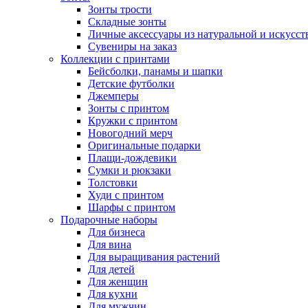
Зонты трости
Складные зонты
Личные аксессуары из натуральной и искусс
Сувениры на заказ
Коллекции с принтами
Бейсболки, панамы и шапки
Детские футболки
Джемперы
Зонты с принтом
Кружки с принтом
Новогодний мерч
Оригинальные подарки
Плащи-дождевики
Сумки и рюкзаки
Толстовки
Худи с принтом
Шарфы с принтом
Подарочные наборы
Для бизнеса
Для вина
Для выращивания растений
Для детей
Для женщин
Для кухни
Для мужчин