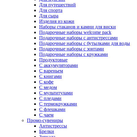
Для путешествий
Для спорта
Для сыра
Изделия из кожи
Наборы стаканов и камни для виски
Подарочные наборы welcome pack
Подарочные наборы с антистрессами
Подарочные наборы с бутылками для воды
Подарочные наборы с зонтами
Подарочные наборы с кружками
Продуктовые
С аккумуляторами
С вареньем
С книгами
С кофе
С медом
С мультитулами
С пледами
С термокружками
С флешками
С чаем
Промо-сувениры
Антистрессы
Брелки
Зеркала