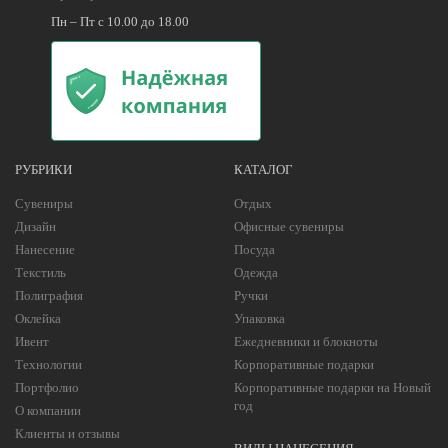
Пн – Пт с 10.00 до 18.00
РУБРИКИ
КАТАЛОГ
Сувениры
Отдых
Дизайн
Офисные сувениры
Нанесение
Посуда
Текстиль
Одежда
Полиграфия
Ручки
Оклейка
Упаковка
Ивент
Ежедневники и блокноты
Технологии
Корпоративные подарки
Портфолио
Корпоративные подарки на Новый
год
О компании
Клиенты и отзывы