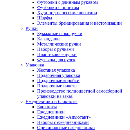
Футболки с длинным рукавом
Футболки с принтом
Худи под нанесение логотипа
Шарфы
Элементы брендирования и кастомизации
Ручки
Бумажные и эко ручки
Карандаши
Металлические ручки
Наборы с ручками
Пластиковые ручки
Футляры для ручек
Упаковка
Жестяная упаковка
Подарочная упаковка
Подарочные коробки
Подарочные пакеты
Производство полноцветной самосборной
упаковки на заказ
Ежедневники и блокноты
Блокноты
Ежедневники
Ежедневники «Адъютант»
Наборы с ежедневниками
Оригинальные ежедневники