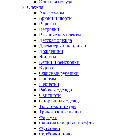
Элитная посуда
Одежда
Аксессуары
Брюки и шорты
Варежки
Ветровки
Вязаные комплекты
Детская одежда
Джемперы и кардиганы
Дождевики
Жилеты
Кепки и бейсболки
Куртки
Офисные рубашки
Панамы
Перчатки
Рабочая одежда
Свитшоты
Спортивная одежда
Толстовки и худи
Трикотажные шапки
Фартуки
Флисовые куртки и кофты
Футболки
Футболки поло