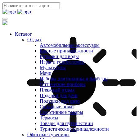
Каталог
Отдых
Автомобильные аксессуары
Банные принадлежности
Бутылки для воды
Игры и головоломки
Мультитулы
Мячи
Наборы для пикника и барбекю
Оптические приборы
Пляжный отдых
Подарки для дачи
Подушки под шею
Складные ножи
Спортивные товары
Термосы
Товары для путешествий
Туристические принадлежности
Офисные сувениры