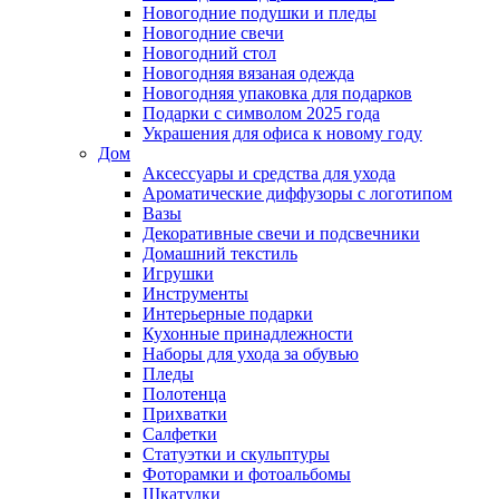
Новогодние подушки и пледы
Новогодние свечи
Новогодний стол
Новогодняя вязаная одежда
Новогодняя упаковка для подарков
Подарки с символом 2025 года
Украшения для офиса к новому году
Дом
Аксессуары и средства для ухода
Ароматические диффузоры с логотипом
Вазы
Декоративные свечи и подсвечники
Домашний текстиль
Игрушки
Инструменты
Интерьерные подарки
Кухонные принадлежности
Наборы для ухода за обувью
Пледы
Полотенца
Прихватки
Салфетки
Статуэтки и скульптуры
Фоторамки и фотоальбомы
Шкатулки