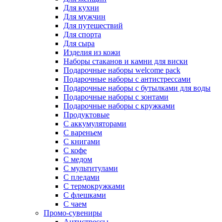
Для кухни
Для мужчин
Для путешествий
Для спорта
Для сыра
Изделия из кожи
Наборы стаканов и камни для виски
Подарочные наборы welcome pack
Подарочные наборы с антистрессами
Подарочные наборы с бутылками для воды
Подарочные наборы с зонтами
Подарочные наборы с кружками
Продуктовые
С аккумуляторами
С вареньем
С книгами
С кофе
С медом
С мультитулами
С пледами
С термокружками
С флешками
С чаем
Промо-сувениры
Антистрессы