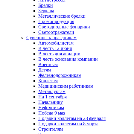
Брелки
Зеркала
Металлические брелки
Промопродукция
Светодиодные фонарики
Светоотражатели
Сувениры к праздникам
Автомобилистам
В честь 12 июня
В честь дня авиации
В честь основания компании
Военным
Детям
Железнодорожникам
Коллегам
Медицинским работникам
Металлургам
На 1 сентября
Начальнику
Нефтяникам
Победа 9 мая
Подарки коллегам на 23 февраля
Подарки коллегам на 8 марта
Строителям