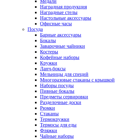
Медали
Наградная продукция
Наградные стелы
Настольные аксессуары
Офисные часы
Посуда
Барные аксессуары
Бокалы
Заварочные чайники
Костеры
Кофейные наборы
Кружки
Ланч-боксы
Мельницы для специй
Многоразовые стаканы с крышкой
Наборы посуды
Пивные бокалы
Предметы сервировки
Разделочные доски
Рюмки
Стаканы
Термокружки
Термосы для еды
Фляжки
Чайные наборы