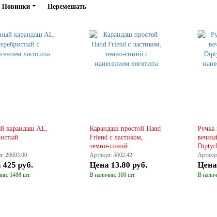
Новинки
Перемешать
й карандаш AL,
Карандаш простой Hand
Ручка
ристый
Friend с ластиком,
вечны
темно-синий
Diptyc
л: 20693.00
Артикул: 5002.42
Артикул
а
425 руб.
Цена
13.80 руб.
Цен
ии: 1488 шт.
В наличии: 100 шт.
В налич