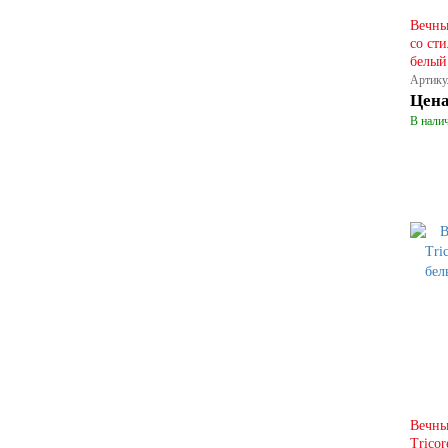
Вечны
со ст
белый
Артику
Цен
В налич
Вечны
Tricor