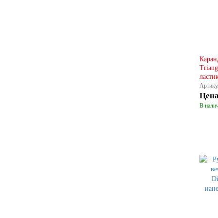
Каран
Triang
ласти
Артику
Цен
В налич