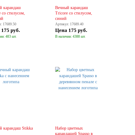
й карандаш
Вечный карандаш
e со стилусом,
Tricore со стилусом,
ый
синий
: 17689.50
Артикул: 17689.40
а
175 руб.
Цена
175 руб.
ии: 483 шт.
В наличии: 4388 шт.
КУПИТЬ
КУПИТЬ
й карандаш Stikka
Набор цветных
карандашей Spasso в