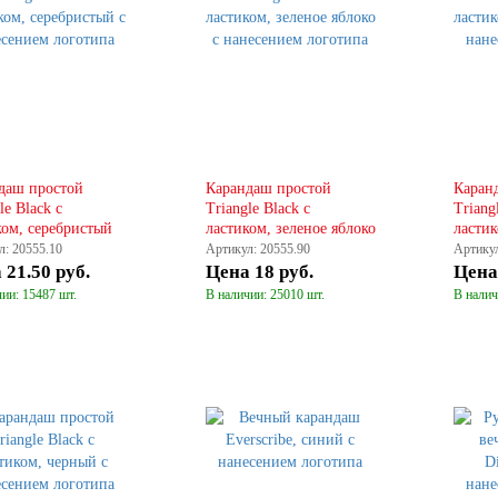
даш простой
Карандаш простой
Каран
le Black с
Triangle Black с
Triang
ком, серебристый
ластиком, зеленое яблоко
ласти
л: 20555.10
Артикул: 20555.90
Артикул
а
21.50 руб.
Цена
18 руб.
Цен
ии: 15487 шт.
В наличии: 25010 шт.
В налич
КУПИТЬ
КУПИТЬ