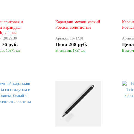
 шариковая и
Карандаш механический
Каран
й карандаш
Poetica, золотистый
Poetic
h, черная
л: 20129.30
Артикул: 16717.01
Артикул
а
76 руб.
Цена
268 руб.
Цен
ии: 15371 шт.
В наличии: 1757 шт.
В налич
КУПИТЬ
КУПИТЬ