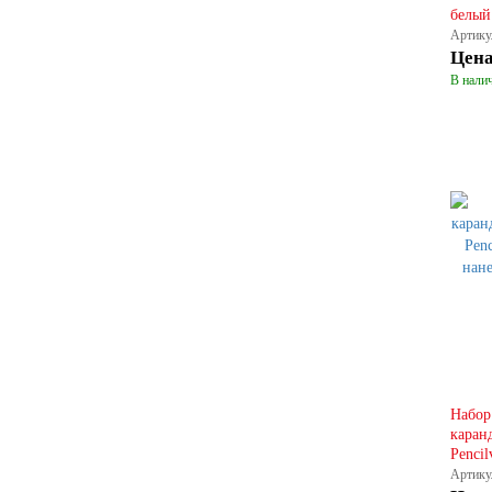
белый
Артику
Цен
В налич
Набор
каран
Pencil
Артику