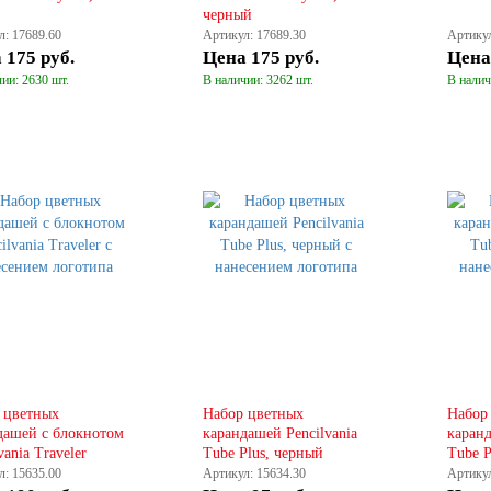
черный
л: 17689.60
Артикул: 17689.30
Артикул
а
175 руб.
Цена
175 руб.
Цен
ии: 2630 шт.
В наличии: 3262 шт.
В налич
КУПИТЬ
КУПИТЬ
 цветных
Набор цветных
Набор
дашей с блокнотом
карандашей Pencilvania
каранд
vania Traveler
Tube Plus, черный
Tube P
л: 15635.00
Артикул: 15634.30
Артикул