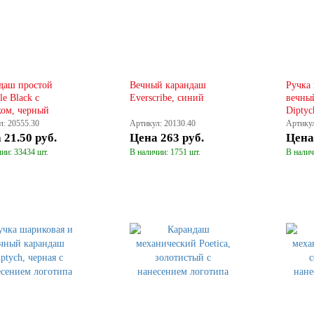
даш простой
Вечный карандаш
Ручка
le Black с
Everscribe, синий
вечны
ком, черный
Diptyc
л: 20555.30
Артикул: 20130.40
Артикул
а
21.50 руб.
Цена
263 руб.
Цен
ии: 33434 шт.
В наличии: 1751 шт.
В налич
КУПИТЬ
КУПИТЬ