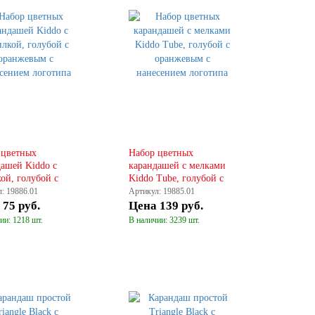
КУПИТЬ
КУПИТЬ
 цветных
Набор цветных
дашей Kiddo с
карандашей с мелками
ой, голубой с
Kiddo Tube, голубой с
евым
оранжевым
: 19886.01
Артикул: 19885.01
а
75 руб.
Цена
139 руб.
ии: 1218 шт.
В наличии: 3239 шт.
КУПИТЬ
КУПИТЬ