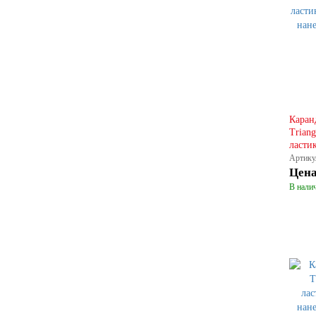
Каран
Triang
ласти
Артику
Цен
В налич