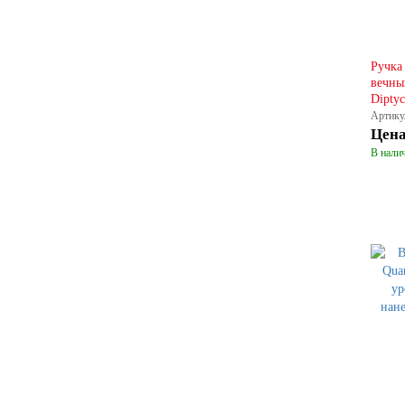
Ручка
вечны
Diptyc
Артику
Цен
В налич