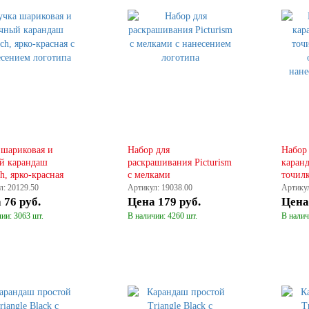
КУПИТЬ
КУПИТЬ
 шариковая и
Набор для
Набор
й карандаш
раскрашивания Picturism
каран
h, ярко-красная
с мелками
точилк
оранж
л: 20129.50
Артикул: 19038.00
Артикул
а
76 руб.
Цена
179 руб.
Цен
ии: 3063 шт.
В наличии: 4260 шт.
В налич
КУПИТЬ
КУПИТЬ