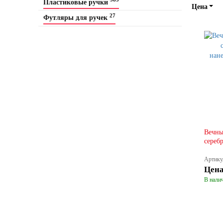
Пластиковые ручки
Цена
27
Футляры для ручек
Вечны
сереб
Артику
Цен
В налич