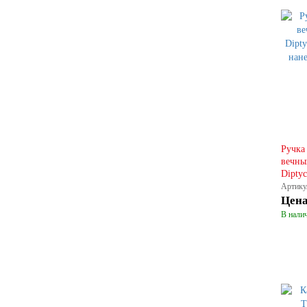
Ручка
вечны
Diptyc
Артику
Цен
В налич