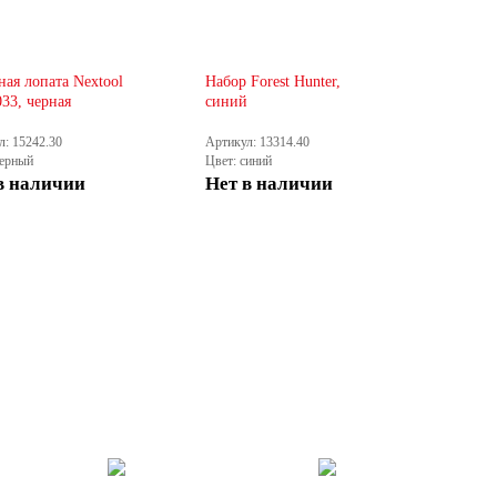
ная лопата Nextool
Набор Forest Hunter,
33, черная
синий
л: 15242.30
Артикул: 13314.40
черный
Цвет: синий
в наличии
Нет в наличии
КУПИТЬ
КУПИТЬ