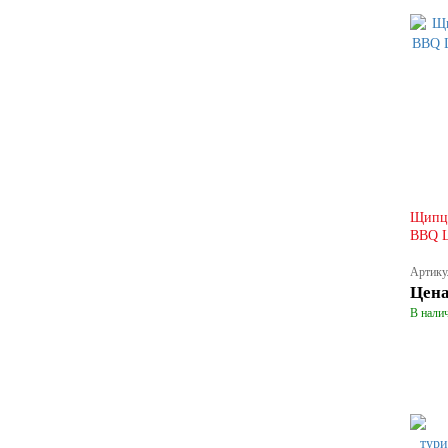
Щипцы
BBQ L
Артику
Цен
В налич