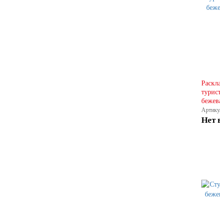
Раскл
турис
бежев
Артику
Нет 