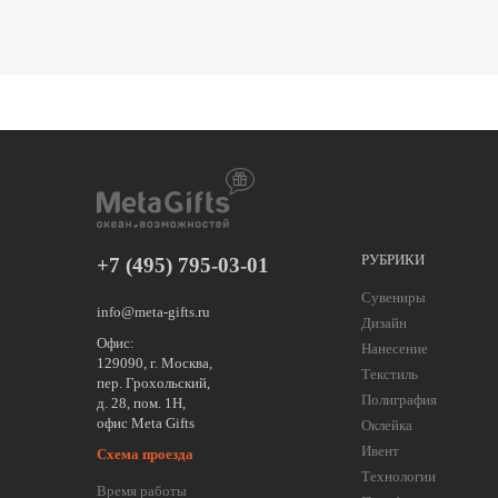
РУБРИКИ
+7 (495) 795-03-01
Сувениры
info@meta-gifts.ru
Дизайн
Офис:
Нанесение
129090, г. Москва,
Текстиль
пер. Грохольский,
Полиграфия
д. 28, пом. 1Н,
офис Meta Gifts
Оклейка
Ивент
Схема проезда
Технологии
Время работы