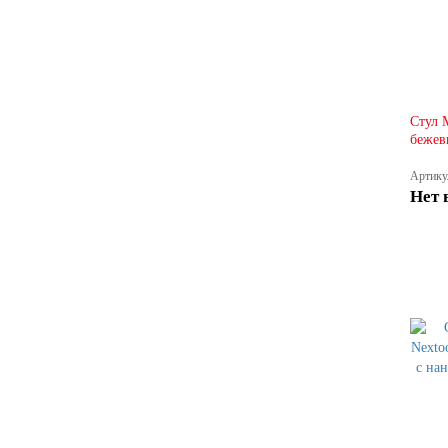
Стул 
бежев
Артику
Нет 