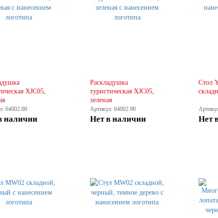
адушка
Раскладушка
Стол 
тическая XJC05,
туристическая XJC05,
складн
ая
зеленая
л: 64002.00
Артикул: 64002.90
Артикул
в наличии
Нет в наличии
Нет 
КУПИТЬ
КУПИТЬ