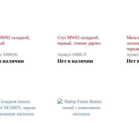
MW02 складной,
Стул MW02 складной,
Много
ый
черный, темное дерево
лопата
черная
л: 64000.00
Артикул: 64000.35
Артикул
в наличии
Нет в наличии
Нет 
КУПИТЬ
КУПИТЬ