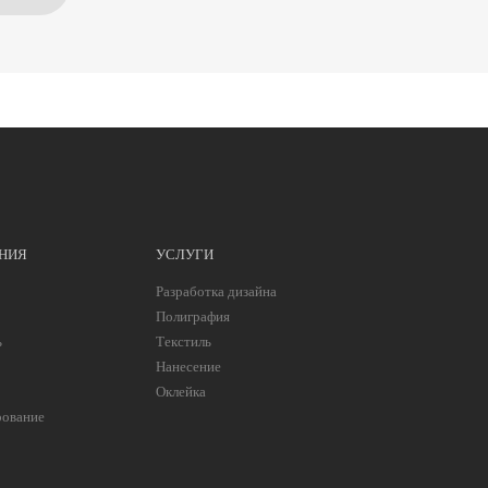
НИЯ
УСЛУГИ
Разработка дизайна
Полиграфия
ь
Текстиль
Нанесение
Оклейка
рование