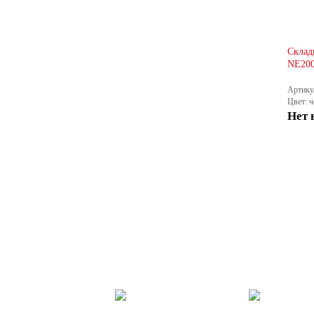
Склад
NE200
Артику
Цвет: 
Нет 