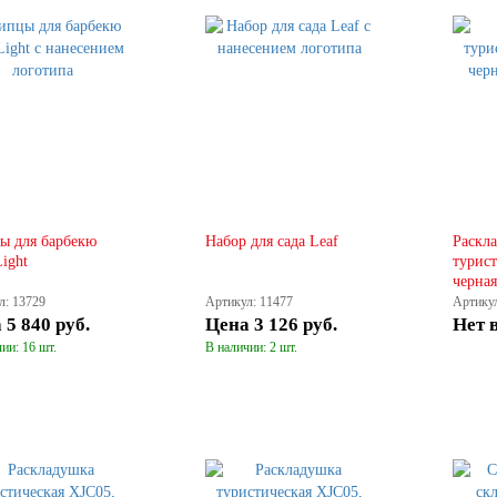
КУПИТЬ
КУПИТЬ
 для барбекю
Набор для сада Leaf
Раскл
ight
турист
черная
л: 13729
Артикул: 11477
Артикул
а
5 840 руб.
Цена
3 126 руб.
Нет 
ии: 16 шт.
В наличии: 2 шт.
КУПИТЬ
КУПИТЬ