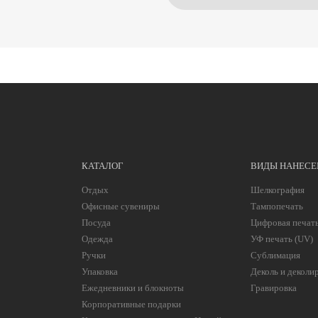
КАТАЛОГ
ВИДЫ НАНЕСЕ
Отдых
Шелкография
Офисные сувениры
Тампопечать
Посуда
Цифровая печат
Одежда
УФ печать (UV)
Ручки
Сублимация
Упаковка
Деколь и деколи
Ежедневники и блокноты
Гравировка
Корпоративные подарки