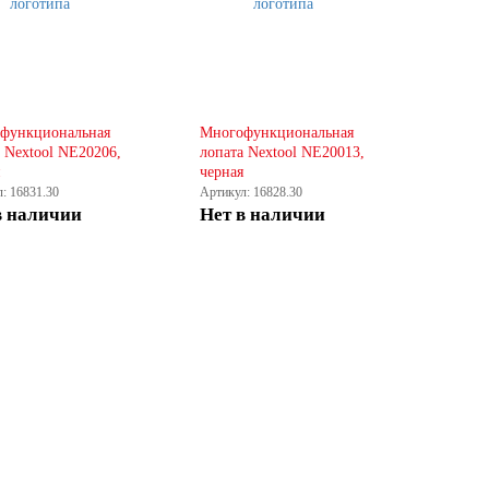
функциональная
Многофункциональная
 Nextool NE20206,
лопата Nextool NE20013,
черная
: 16831.30
Артикул: 16828.30
в наличии
Нет в наличии
КУПИТЬ
КУПИТЬ