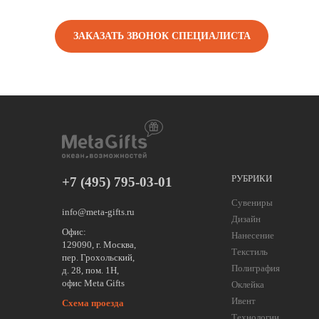
ЗАКАЗАТЬ ЗВОНОК СПЕЦИАЛИСТА
РУБРИКИ
+7 (495) 795-03-01
Сувениры
info@meta-gifts.ru
Дизайн
Офис:
Нанесение
129090, г. Москва,
Текстиль
пер. Грохольский,
Полиграфия
д. 28, пом. 1Н,
офис Meta Gifts
Оклейка
Ивент
Схема проезда
Технологии