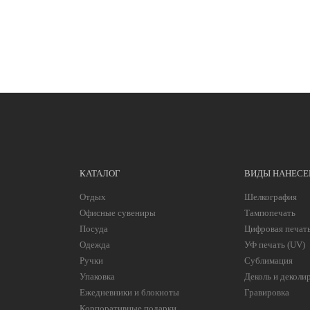
КАТАЛОГ
ВИДЫ НАНЕСЕ
Отдых
Шелкография
Офисные сувениры
Тампопечать
Посуда
Цифровая печат
Одежда
УФ печать (UV)
Ручки
Сублимация
Упаковка
Деколь и деколи
Ежедневники и блокноты
Гравировка
Корпоративные подарки