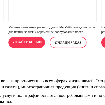
Мы помогаем типографиям. Двери MetaGifts всегда открыты
Из
оль
для наших коллег. Современное оборудование после
ра
печатной обработки поможет сделать желаемое реальностью.
за
и
за
УЗНАЙТЕ БОЛЬШЕ
ОНЛАЙН ЗАКАЗ
ый
вз
вована практически во всех сферах жизни людей. Это 
 и газеты), многостраничная продукция (книги и справ
но услуги полиграфии остаются востребованными и по 
ьства.