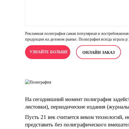
Рекламная полиграфия самая популярная и востребованная
продукция на деловом рынке. Полиграфия всегда играла р
в бизнесе и позиционировании товара. Лицо фирмы
(бренда) при правильной подаче делает образ узнаваемым 
УЗНАЙТЕ БОЛЬШЕ
ОНЛАЙН ЗАКАЗ
востребованным. И в этом отлично помогает неповторим
фирменный стиль. Наши специалисты помогут в создании
дизайна опираясь на Ваши желания и предпочтения.
На сегодняшний момент полиграфия задейст
листовки), периодические издания (журналы
Пусть 21 век считается веком технологий, 
представить без полиграфического вмешател