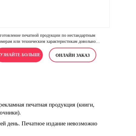
готовление печатной продукции по нестандартным
змерам или техническим характеристикам довольно
труднительный процесс, но всегда яркий и
поминающейся. Мы не боимся сложностей и готовы
УЗНАЙТЕ БОЛЬШЕ
ОНЛАЙН ЗАКАЗ
яться за самую сложную работу.
рекламная печатная продукция (книги,
очники).
сей день. Печатное издание невозможно