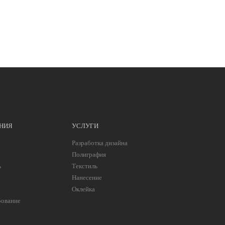
НИЯ
УСЛУГИ
Разработка дизайна
Полиграфия
ь
Текстиль
Нанесение
Оклейка
рование