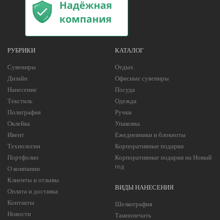
РУБРИКИ
КАТАЛОГ
Сувениры
Отдых
Дизайн
Офисные сувениры
Нанесение
Посуда
Текстиль
Одежда
Полиграфия
Ручки
Оклейка
Упаковка
Ивент
Ежедневники и блокноты
Технологии
Корпоративные подарки
Портфолио
Корпоративные подарки на Новый
год
О компании
Клиенты и отзывы
ВИДЫ НАНЕСЕНИЯ
Оплата и доставка
Контакты
Шелкография
Новости
Тампопечать