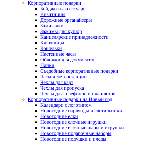
Корпоративные подарки
Бейджи и аксессуары
Визитницы
Дорожные органайзеры
Зажигалки
Зажимы для купюр
Канцелярские принадлежности
Ключницы
Кошельки
Настенные часы
Обложки для документов
Папки
Съедобные корпоративные подарки
Часы и метеостанции
Чехлы для карт
Чехлы для пропуска
Чехлы для телефонов и планшетов
Корпоративные подарки на Новый год
Календари с логотипом
Новогодние гирлянды и светильники
Новогодние елки
Новогодние елочные игрушки
Новогодние елочные шары и игрушки
Новогодние подарочные наборы
Новогодние подушки и пледы