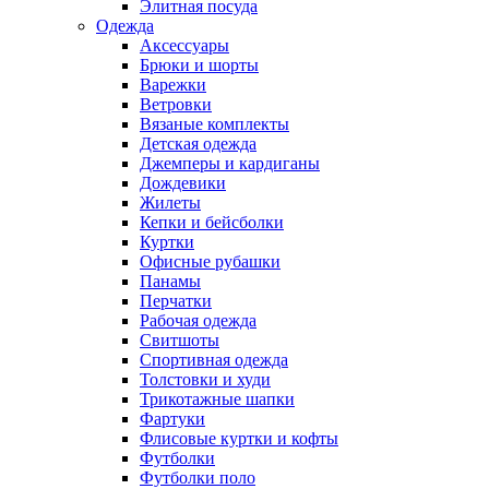
Элитная посуда
Одежда
Аксессуары
Брюки и шорты
Варежки
Ветровки
Вязаные комплекты
Детская одежда
Джемперы и кардиганы
Дождевики
Жилеты
Кепки и бейсболки
Куртки
Офисные рубашки
Панамы
Перчатки
Рабочая одежда
Свитшоты
Спортивная одежда
Толстовки и худи
Трикотажные шапки
Фартуки
Флисовые куртки и кофты
Футболки
Футболки поло