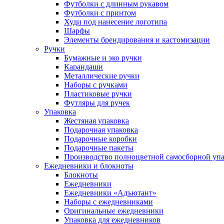
Футболки с длинным рукавом
Футболки с принтом
Худи под нанесение логотипа
Шарфы
Элементы брендирования и кастомизации
Ручки
Бумажные и эко ручки
Карандаши
Металлические ручки
Наборы с ручками
Пластиковые ручки
Футляры для ручек
Упаковка
Жестяная упаковка
Подарочная упаковка
Подарочные коробки
Подарочные пакеты
Производство полноцветной самосборной упак
Ежедневники и блокноты
Блокноты
Ежедневники
Ежедневники «Адъютант»
Наборы с ежедневниками
Оригинальные ежедневники
Упаковка для ежедневников