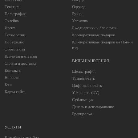
Текстиль
Одежда
Полиграфия
Ручки
Оклейка
Упаковка
Ивент
Ежедневники и блокноты
Технологии
Корпоративные подарки
Портфолио
Корпоративные подарки на Новый
год
О компании
Клиенты и отзывы
ВИДЫ НАНЕСЕНИЯ
Оплата и доставка
Контакты
Шелкография
Новости
Тампопечать
Блог
Цифровая печать
Карта сайта
УФ печать (UV)
Сублимация
Деколь и деколирование
Гравировка
УСЛУГИ
Разработка дизайна