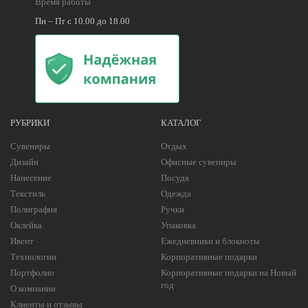
Время работы
Пн – Пт с 10.00 до 18.00
РУБРИКИ
КАТАЛОГ
Сувениры
Отдых
Дизайн
Офисные сувениры
Нанесение
Посуда
Текстиль
Одежда
Полиграфия
Ручки
Оклейка
Упаковка
Ивент
Ежедневники и блокноты
Технологии
Корпоративные подарки
Портфолио
Корпоративные подарки на Новый
год
О компании
Клиенты и отзывы