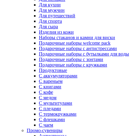
Для кухни
Для мужчин
Для путешествий
Для спорта
Для сыра
Изделия из кожи
Наборы стаканов и камни для виски
Подарочные наборы welcome pack
Подарочные наборы с антистрессами
Подарочные наборы с бутылками для воды
Подарочные наборы с зонтами
Подарочные наборы с кружками
Продуктовые
С аккумуляторами
С вареньем
С книгами
С кофе
С медом
С мультитулами
С пледами
С термокружками
С флешками
С чаем
Промо-сувениры
Антистрессы