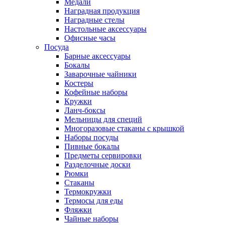
Медали
Наградная продукция
Наградные стелы
Настольные аксессуары
Офисные часы
Посуда
Барные аксессуары
Бокалы
Заварочные чайники
Костеры
Кофейные наборы
Кружки
Ланч-боксы
Мельницы для специй
Многоразовые стаканы с крышкой
Наборы посуды
Пивные бокалы
Предметы сервировки
Разделочные доски
Рюмки
Стаканы
Термокружки
Термосы для еды
Фляжки
Чайные наборы