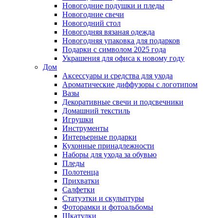
Новогодние подушки и пледы
Новогодние свечи
Новогодний стол
Новогодняя вязаная одежда
Новогодняя упаковка для подарков
Подарки с символом 2025 года
Украшения для офиса к новому году
Дом
Аксессуары и средства для ухода
Ароматические диффузоры с логотипом
Вазы
Декоративные свечи и подсвечники
Домашний текстиль
Игрушки
Инструменты
Интерьерные подарки
Кухонные принадлежности
Наборы для ухода за обувью
Пледы
Полотенца
Прихватки
Салфетки
Статуэтки и скульптуры
Фоторамки и фотоальбомы
Шкатулки