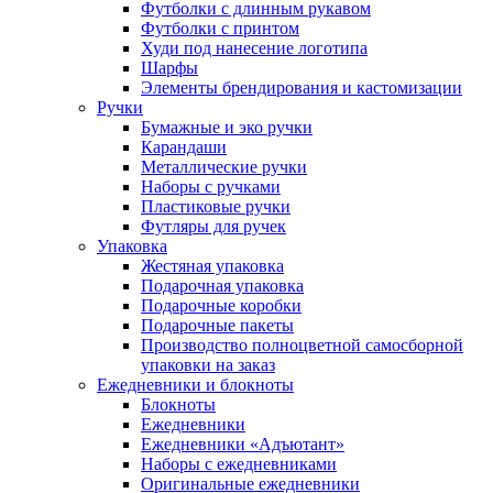
Футболки с длинным рукавом
Футболки с принтом
Худи под нанесение логотипа
Шарфы
Элементы брендирования и кастомизации
Ручки
Бумажные и эко ручки
Карандаши
Металлические ручки
Наборы с ручками
Пластиковые ручки
Футляры для ручек
Упаковка
Жестяная упаковка
Подарочная упаковка
Подарочные коробки
Подарочные пакеты
Производство полноцветной самосборной
упаковки на заказ
Ежедневники и блокноты
Блокноты
Ежедневники
Ежедневники «Адъютант»
Наборы с ежедневниками
Оригинальные ежедневники