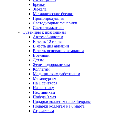
Брелки
Зеркала
Металлические брелки
Промопродукция
Светодиодные фонарики
Светоотражатели
Сувениры к праздникам
Автомобилистам
В честь 12 июня
В честь дня авиации
В честь основания компании
Военным
Детям
Железнодорожникам
Коллегам
Медицинским работникам
Металлургам
На 1 сентября
Начальнику
Нефтяникам
Победа 9 мая
Подарки коллегам на 23 февраля
Подарки коллегам на 8 марта
Строителям