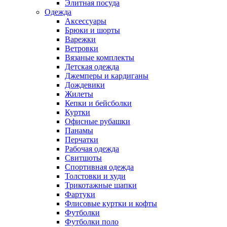
Элитная посуда
Одежда
Аксессуары
Брюки и шорты
Варежки
Ветровки
Вязаные комплекты
Детская одежда
Джемперы и кардиганы
Дождевики
Жилеты
Кепки и бейсболки
Куртки
Офисные рубашки
Панамы
Перчатки
Рабочая одежда
Свитшоты
Спортивная одежда
Толстовки и худи
Трикотажные шапки
Фартуки
Флисовые куртки и кофты
Футболки
Футболки поло