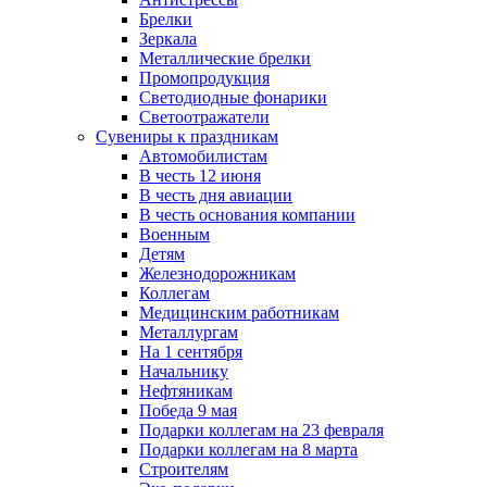
Брелки
Зеркала
Металлические брелки
Промопродукция
Светодиодные фонарики
Светоотражатели
Сувениры к праздникам
Автомобилистам
В честь 12 июня
В честь дня авиации
В честь основания компании
Военным
Детям
Железнодорожникам
Коллегам
Медицинским работникам
Металлургам
На 1 сентября
Начальнику
Нефтяникам
Победа 9 мая
Подарки коллегам на 23 февраля
Подарки коллегам на 8 марта
Строителям