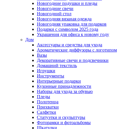
Новогодние подушки и пледы
Новогодние свечи
Новогодний стол
Новогодняя вязаная одежда
Новогодняя упаковка для подарков
Подарки с символом 2025 года
Украшения для офиса к новому году
Дом
Аксессуары и средства для ухода
Ароматические диффузоры с логотипом
Вазы
Декоративные свечи и подсвечники
Домашний текстиль
Игрушки
Инструменты
Интерьерные подарки
Кухонные принадлежности
Наборы для ухода за обувью
Пледы
Полотенца
Прихватки
Салфетки
Статуэтки и скульптуры
Фоторамки и фотоальбомы
Шкатулки