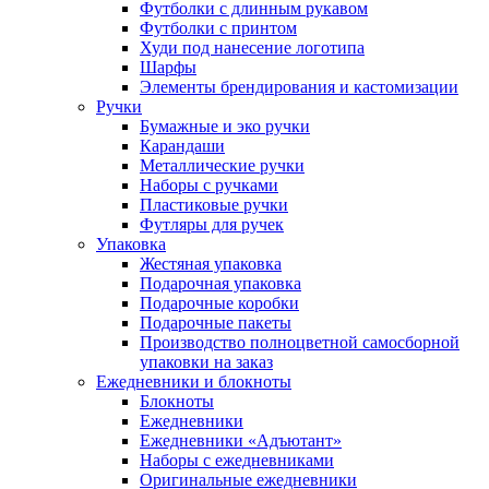
Футболки с длинным рукавом
Футболки с принтом
Худи под нанесение логотипа
Шарфы
Элементы брендирования и кастомизации
Ручки
Бумажные и эко ручки
Карандаши
Металлические ручки
Наборы с ручками
Пластиковые ручки
Футляры для ручек
Упаковка
Жестяная упаковка
Подарочная упаковка
Подарочные коробки
Подарочные пакеты
Производство полноцветной самосборной
упаковки на заказ
Ежедневники и блокноты
Блокноты
Ежедневники
Ежедневники «Адъютант»
Наборы с ежедневниками
Оригинальные ежедневники