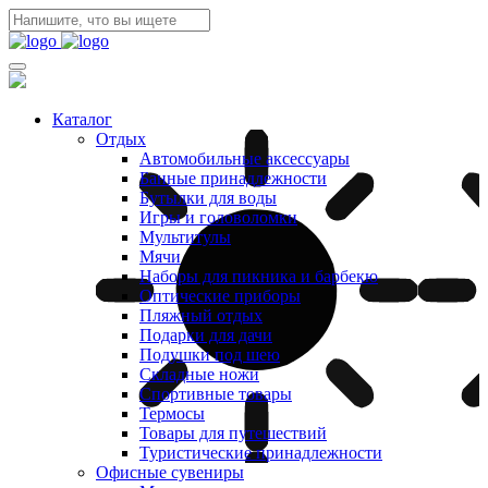
Каталог
Отдых
Автомобильные аксессуары
Банные принадлежности
Бутылки для воды
Игры и головоломки
Мультитулы
Мячи
Наборы для пикника и барбекю
Оптические приборы
Пляжный отдых
Подарки для дачи
Подушки под шею
Складные ножи
Спортивные товары
Термосы
Товары для путешествий
Туристические принадлежности
Офисные сувениры