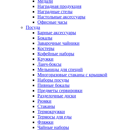
Медали
Наградная продукция
Наградные стелы
Настольные аксессуары
Офисные часы
Посуда
Барные аксессуары
Бокалы
Заварочные чайники
Костеры
Кофейные наборы
Кружки
Ланч-боксы
Мельницы для специй
Многоразовые стаканы с крышкой
Наборы посуды
Пивные бокалы
Предметы сервировки
Разделочные доски
Рюмки
Стаканы
Термокружки
Термосы для еды
Фляжки
Чайные наборы