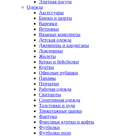
Элитная посуда
Одежда
Аксессуары
Брюки и шорты
Варежки
Ветровки
Вязаные комплекты
Детская одежда
Джемперы и кардиганы
Дождевики
Жилеты
Кепки и бейсболки
Куртки
Офисные рубашки
Панамы
Перчатки
Рабочая одежда
Свитшоты
Спортивная одежда
Толстовки и худи
Трикотажные шапки
Фартуки
Флисовые куртки и кофты
Футболки
Футболки поло