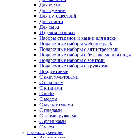
Для кухни
Для мужчин
Для путешествий
Для спорта
Для сыра
Изделия из кожи
Наборы стаканов и камни для виски
Подарочные наборы welcome pack
Подарочные наборы с антистрессами
Подарочные наборы с бутылками для воды
Подарочные наборы с зонтами
Подарочные наборы с кружками
Продуктовые
С аккумуляторами
С вареньем
С книгами
С кофе
С медом
С мультитулами
С пледами
С термокружками
С флешками
С чаем
Промо-сувениры
Антистрессы