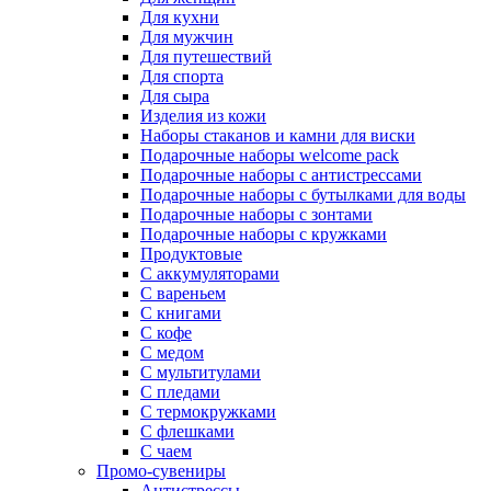
Для кухни
Для мужчин
Для путешествий
Для спорта
Для сыра
Изделия из кожи
Наборы стаканов и камни для виски
Подарочные наборы welcome pack
Подарочные наборы с антистрессами
Подарочные наборы с бутылками для воды
Подарочные наборы с зонтами
Подарочные наборы с кружками
Продуктовые
С аккумуляторами
С вареньем
С книгами
С кофе
С медом
С мультитулами
С пледами
С термокружками
С флешками
С чаем
Промо-сувениры
Антистрессы