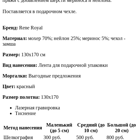
пряжи с добавлением шерсти мериноса и нейлона.
Поставляется в подарочном чехле.
Бренд:
Rene Royal
Материал:
мохер 70%; нейлон 25%; меринос 5%; чехол -
замша
Размер:
130х170 см
Вид нанесения:
Лента для подарочной упаковки
Моргалки:
Выгодные предложения
Цвет:
красный
Размер полотна:
130x170
Лазерная гравировка
Тиснение
Маленький
Средний (до
Большой (до
Метод нанесения
(до 5 см)
10 см)
20 см)
Шелкография
300 руб.
500 руб.
800 руб.