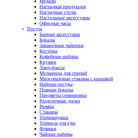
Медали
Наградная продукция
Наградные стелы
Настольные аксессуары
Офисные часы
Посуда
Барные аксессуары
Бокалы
Заварочные чайники
Костеры
Кофейные наборы
Кружки
Ланч-боксы
Мельницы для специй
Многоразовые стаканы с крышкой
Наборы посуды
Пивные бокалы
Предметы сервировки
Разделочные доски
Рюмки
Стаканы
Термокружки
Термосы для еды
Фляжки
Чайные наборы