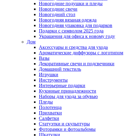
Новогодние подушки и пледы
Новогодние свечи
Новогодний стол
Новогодняя вязаная одежда
Новогодняя упаковка для подарков
Подарки с символом 2025 года
Украшения для офиса к новому году
Дом
Аксессуары и средства для ухода
Ароматические диффузоры с логотипом
Вазы
Декоративные свечи и подсвечники
Домашний текстиль
Игрушки
Инструменты
Интерьерные подарки
Кухонные принадлежности
Наборы для ухода за обувью
Пледы
Полотенца
Прихватки
Салфетки
Статуэтки и скульптуры
Фоторамки и фотоальбомы
Шкатулки