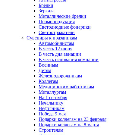
Брелки
Зеркала
Металлические брелки
Промопродукция
Светодиодные фонарики
Светоотражатели
Сувениры к праздникам
Автомобилистам
В честь 12 июня
В честь дня авиации
В честь основания компании
Военным
Детям
Железнодорожникам
Коллегам
Медицинским работникам
Металлургам
На 1 сентября
Начальнику
Нефтяникам
Победа 9 мая
Подарки коллегам на 23 февраля
Подарки коллегам на 8 марта
Строителям