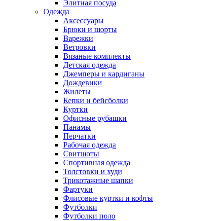
Элитная посуда
Одежда
Аксессуары
Брюки и шорты
Варежки
Ветровки
Вязаные комплекты
Детская одежда
Джемперы и кардиганы
Дождевики
Жилеты
Кепки и бейсболки
Куртки
Офисные рубашки
Панамы
Перчатки
Рабочая одежда
Свитшоты
Спортивная одежда
Толстовки и худи
Трикотажные шапки
Фартуки
Флисовые куртки и кофты
Футболки
Футболки поло