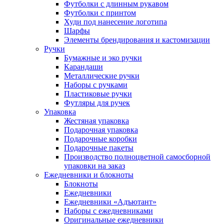
Футболки с длинным рукавом
Футболки с принтом
Худи под нанесение логотипа
Шарфы
Элементы брендирования и кастомизации
Ручки
Бумажные и эко ручки
Карандаши
Металлические ручки
Наборы с ручками
Пластиковые ручки
Футляры для ручек
Упаковка
Жестяная упаковка
Подарочная упаковка
Подарочные коробки
Подарочные пакеты
Производство полноцветной самосборной
упаковки на заказ
Ежедневники и блокноты
Блокноты
Ежедневники
Ежедневники «Адъютант»
Наборы с ежедневниками
Оригинальные ежедневники