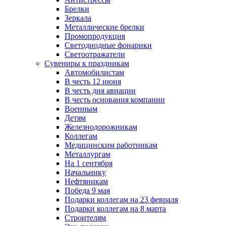
Брелки
Зеркала
Металлические брелки
Промопродукция
Светодиодные фонарики
Светоотражатели
Сувениры к праздникам
Автомобилистам
В честь 12 июня
В честь дня авиации
В честь основания компании
Военным
Детям
Железнодорожникам
Коллегам
Медицинским работникам
Металлургам
На 1 сентября
Начальнику
Нефтяникам
Победа 9 мая
Подарки коллегам на 23 февраля
Подарки коллегам на 8 марта
Строителям