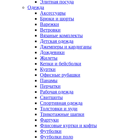
Элитная посуда
Одежда
Аксессуары
Брюки и шорты
Варежки
Ветровки
Вязаные комплекты
Детская одежда
Джемперы и кардиганы
Дождевики
Жилеты
Кепки и бейсболки
Куртки
Офисные рубашки
Панамы
Перчатки
Рабочая одежда
Свитшоты
Спортивная одежда
Толстовки и худи
Трикотажные шапки
Фартуки
Флисовые куртки и кофты
Футболки
Футболки поло