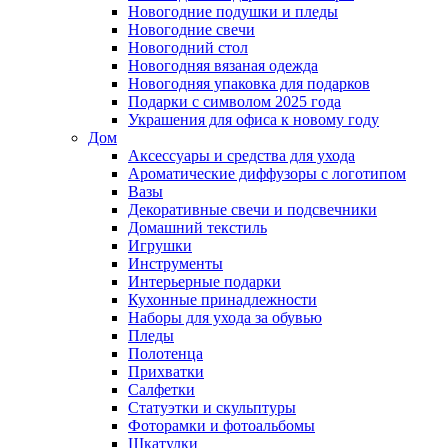
Новогодние подушки и пледы
Новогодние свечи
Новогодний стол
Новогодняя вязаная одежда
Новогодняя упаковка для подарков
Подарки с символом 2025 года
Украшения для офиса к новому году
Дом
Аксессуары и средства для ухода
Ароматические диффузоры с логотипом
Вазы
Декоративные свечи и подсвечники
Домашний текстиль
Игрушки
Инструменты
Интерьерные подарки
Кухонные принадлежности
Наборы для ухода за обувью
Пледы
Полотенца
Прихватки
Салфетки
Статуэтки и скульптуры
Фоторамки и фотоальбомы
Шкатулки