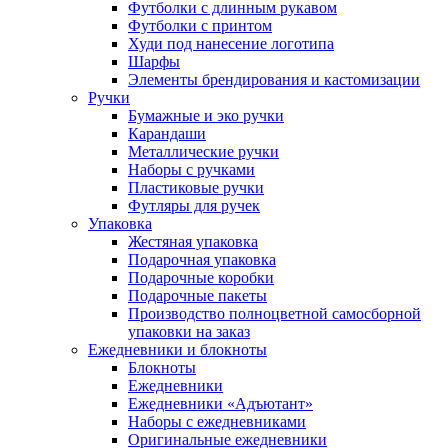
Футболки с длинным рукавом
Футболки с принтом
Худи под нанесение логотипа
Шарфы
Элементы брендирования и кастомизации
Ручки
Бумажные и эко ручки
Карандаши
Металлические ручки
Наборы с ручками
Пластиковые ручки
Футляры для ручек
Упаковка
Жестяная упаковка
Подарочная упаковка
Подарочные коробки
Подарочные пакеты
Производство полноцветной самосборной
упаковки на заказ
Ежедневники и блокноты
Блокноты
Ежедневники
Ежедневники «Адъютант»
Наборы с ежедневниками
Оригинальные ежедневники