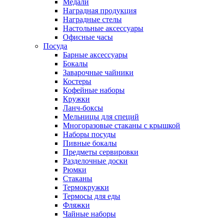
Медали
Наградная продукция
Наградные стелы
Настольные аксессуары
Офисные часы
Посуда
Барные аксессуары
Бокалы
Заварочные чайники
Костеры
Кофейные наборы
Кружки
Ланч-боксы
Мельницы для специй
Многоразовые стаканы с крышкой
Наборы посуды
Пивные бокалы
Предметы сервировки
Разделочные доски
Рюмки
Стаканы
Термокружки
Термосы для еды
Фляжки
Чайные наборы