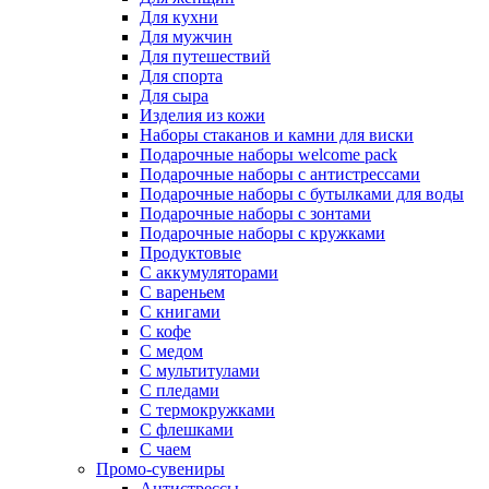
Для кухни
Для мужчин
Для путешествий
Для спорта
Для сыра
Изделия из кожи
Наборы стаканов и камни для виски
Подарочные наборы welcome pack
Подарочные наборы с антистрессами
Подарочные наборы с бутылками для воды
Подарочные наборы с зонтами
Подарочные наборы с кружками
Продуктовые
С аккумуляторами
С вареньем
С книгами
С кофе
С медом
С мультитулами
С пледами
С термокружками
С флешками
С чаем
Промо-сувениры
Антистрессы