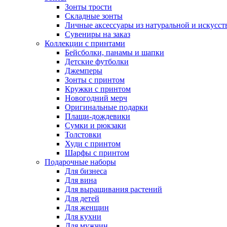
Зонты трости
Складные зонты
Личные аксессуары из натуральной и искусс
Сувениры на заказ
Коллекции с принтами
Бейсболки, панамы и шапки
Детские футболки
Джемперы
Зонты с принтом
Кружки с принтом
Новогодний мерч
Оригинальные подарки
Плащи-дождевики
Сумки и рюкзаки
Толстовки
Худи с принтом
Шарфы с принтом
Подарочные наборы
Для бизнеса
Для вина
Для выращивания растений
Для детей
Для женщин
Для кухни
Для мужчин