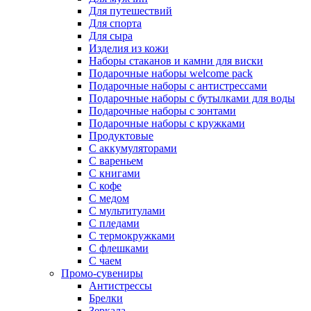
Для путешествий
Для спорта
Для сыра
Изделия из кожи
Наборы стаканов и камни для виски
Подарочные наборы welcome pack
Подарочные наборы с антистрессами
Подарочные наборы с бутылками для воды
Подарочные наборы с зонтами
Подарочные наборы с кружками
Продуктовые
С аккумуляторами
С вареньем
С книгами
С кофе
С медом
С мультитулами
С пледами
С термокружками
С флешками
С чаем
Промо-сувениры
Антистрессы
Брелки
Зеркала