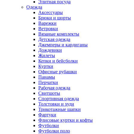
Элитная посуда
Одежда
Аксессуары
Брюки и шорты
Варежки
Ветровки
Вязаные комплекты
Детская одежда
Джемперы и кардиганы
Дождевики
Жилеты
Кепки и бейсболки
Куртки
Офисные рубашки
Панамы
Перчатки
Рабочая одежда
Свитшоты
Спортивная одежда
Толстовки и худи
Трикотажные шапки
Фартуки
Флисовые куртки и кофты
Футболки
Футболки поло