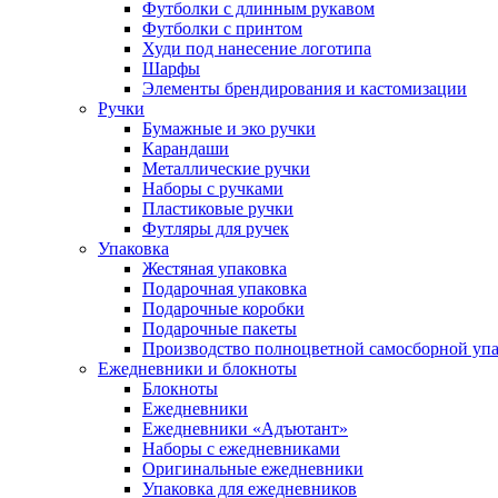
Футболки с длинным рукавом
Футболки с принтом
Худи под нанесение логотипа
Шарфы
Элементы брендирования и кастомизации
Ручки
Бумажные и эко ручки
Карандаши
Металлические ручки
Наборы с ручками
Пластиковые ручки
Футляры для ручек
Упаковка
Жестяная упаковка
Подарочная упаковка
Подарочные коробки
Подарочные пакеты
Производство полноцветной самосборной упак
Ежедневники и блокноты
Блокноты
Ежедневники
Ежедневники «Адъютант»
Наборы с ежедневниками
Оригинальные ежедневники
Упаковка для ежедневников