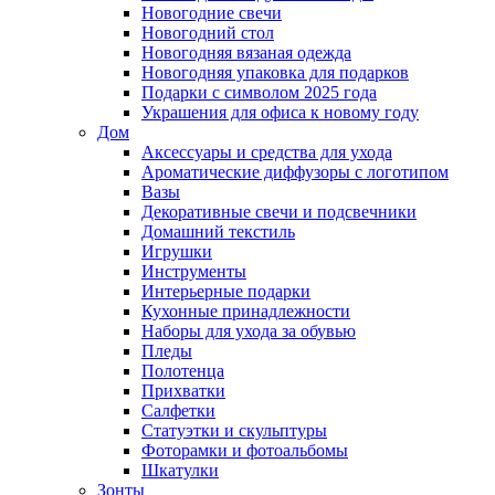
Новогодние свечи
Новогодний стол
Новогодняя вязаная одежда
Новогодняя упаковка для подарков
Подарки с символом 2025 года
Украшения для офиса к новому году
Дом
Аксессуары и средства для ухода
Ароматические диффузоры с логотипом
Вазы
Декоративные свечи и подсвечники
Домашний текстиль
Игрушки
Инструменты
Интерьерные подарки
Кухонные принадлежности
Наборы для ухода за обувью
Пледы
Полотенца
Прихватки
Салфетки
Статуэтки и скульптуры
Фоторамки и фотоальбомы
Шкатулки
Зонты