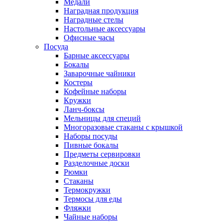
Медали
Наградная продукция
Наградные стелы
Настольные аксессуары
Офисные часы
Посуда
Барные аксессуары
Бокалы
Заварочные чайники
Костеры
Кофейные наборы
Кружки
Ланч-боксы
Мельницы для специй
Многоразовые стаканы с крышкой
Наборы посуды
Пивные бокалы
Предметы сервировки
Разделочные доски
Рюмки
Стаканы
Термокружки
Термосы для еды
Фляжки
Чайные наборы