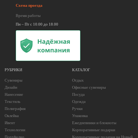
Схема проезда
Время работы
Пн – Пт с 10.00 до 18.00
РУБРИКИ
КАТАЛОГ
Сувениры
Отдых
Дизайн
Офисные сувениры
Нанесение
Посуда
Текстиль
Одежда
Полиграфия
Ручки
Оклейка
Упаковка
Ивент
Ежедневники и блокноты
Технологии
Корпоративные подарки
Портфолио
Корпоративные подарки на Новый