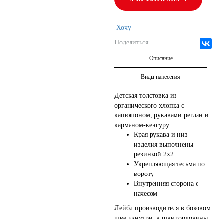
Хочу
Поделиться
Описание
Виды нанесения
Детская толстовка из
органического хлопка с
капюшоном, рукавами реглан и
карманом-кенгуру.
Края рукава и низ
изделия выполнены
резинкой 2х2
Укрепляющая тесьма по
вороту
Внутренняя сторона с
начесом
Лейбл производителя в боковом
шве изнутри, в шве горловины