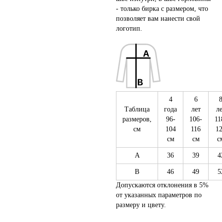
- только бирка с размером, что
позволяет вам нанести свой
логотип.
4
6
Таблица
года
лет
л
размеров,
96-
106-
11
см
104
116
1
см
см
с
A
36
39
4
B
46
49
5
Допускаются отклонения в 5%
от указанных параметров по
размеру и цвету.