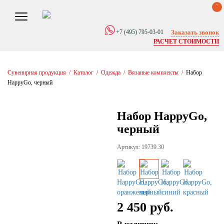
0
Заказать звонок
+7 (495) 795-03-01
РАСЧЕТ СТОИМОСТИ
Сувенирная продукция
/
Каталог
/
Одежда
/
Вязаные комплекты
/
Набор
HappyGo, черный
Набор HappyGo,
черный
Артикул: 19739.30
2 450 руб.