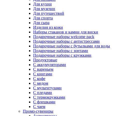
Для кухни
Для мужчин
Для путешествий
Для спорта
Для сыра
Изделия из кожи
Наборы стаканов и камни для виски
Подарочные наборы welcome pack
Подарочные наборы с антистрессами
Подарочные наборы с бутылками для воды
Подарочные наборы с зонтами
Подарочные наборы с кружками
Продуктовые
С аккумуляторами
С вареньем
С книгами
С кофе
С медом
С мультитулами
С пледами
С термокружками
С флешками
С чаем
Промо-сувениры
Антистрессы