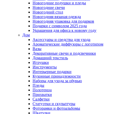
Новогодние подушки и пледы
Новогодние свечи
Новогодний стол
Новогодняя вязаная одежда
Новогодняя упаковка для подарков
Подарки с символом 2025 года
Украшения для офиса к новому году
Дом
Аксессуары и средства для ухода
Ароматические диффузоры с логотипом
Вазы
Декоративные свечи и подсвечники
Домашний текстиль
Игрушки
Инструменты
Интерьерные подарки
Кухонные принадлежности
Наборы для ухода за обувью
Пледы
Полотенца
Прихватки
Салфетки
Статуэтки и скульптуры
Фоторамки и фотоальбомы
Шкатулки