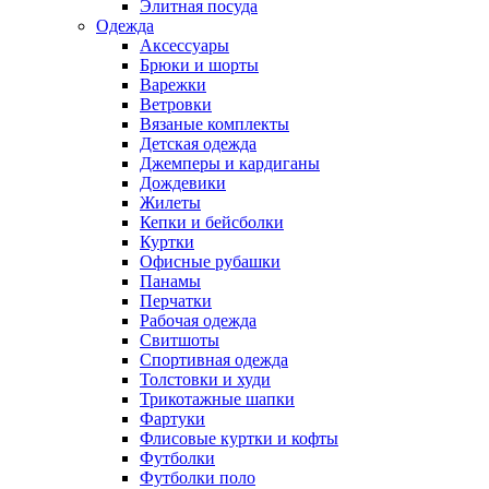
Элитная посуда
Одежда
Аксессуары
Брюки и шорты
Варежки
Ветровки
Вязаные комплекты
Детская одежда
Джемперы и кардиганы
Дождевики
Жилеты
Кепки и бейсболки
Куртки
Офисные рубашки
Панамы
Перчатки
Рабочая одежда
Свитшоты
Спортивная одежда
Толстовки и худи
Трикотажные шапки
Фартуки
Флисовые куртки и кофты
Футболки
Футболки поло