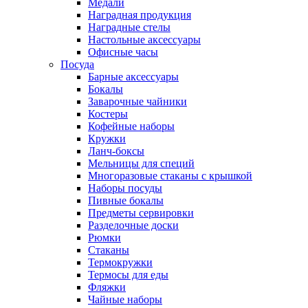
Медали
Наградная продукция
Наградные стелы
Настольные аксессуары
Офисные часы
Посуда
Барные аксессуары
Бокалы
Заварочные чайники
Костеры
Кофейные наборы
Кружки
Ланч-боксы
Мельницы для специй
Многоразовые стаканы с крышкой
Наборы посуды
Пивные бокалы
Предметы сервировки
Разделочные доски
Рюмки
Стаканы
Термокружки
Термосы для еды
Фляжки
Чайные наборы