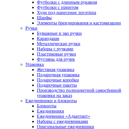
Футболки с длинным рукавом
Футболки с принтом
Худи под нанесение логотипа
Шарфы
Элементы брендирования и кастомизации
Ручки
Бумажные и эко ручки
Карандаши
Металлические ручки
Наборы с ручками
Пластиковые ручки
Футляры для ручек
Упаковка
Жестяная упаковка
Подарочная упаковка
Подарочные коробки
Подарочные пакеты
Производство полноцветной самосборной
упаковки на заказ
Ежедневники и блокноты
Блокноты
Ежедневники
Ежедневники «Адъютант»
Наборы с ежедневниками
Оригинальные ежедневники