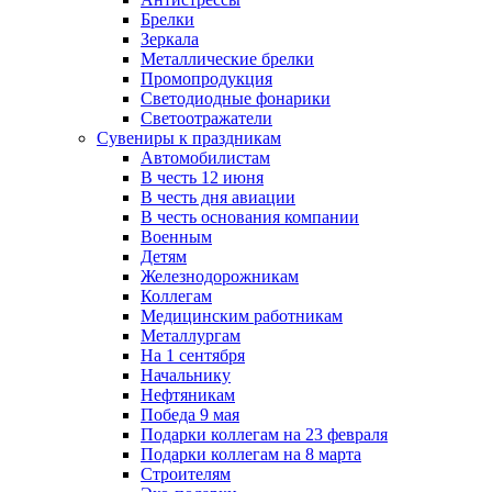
Брелки
Зеркала
Металлические брелки
Промопродукция
Светодиодные фонарики
Светоотражатели
Сувениры к праздникам
Автомобилистам
В честь 12 июня
В честь дня авиации
В честь основания компании
Военным
Детям
Железнодорожникам
Коллегам
Медицинским работникам
Металлургам
На 1 сентября
Начальнику
Нефтяникам
Победа 9 мая
Подарки коллегам на 23 февраля
Подарки коллегам на 8 марта
Строителям