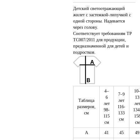
Детский светоотражающий
жилет с застежкой-липучкой с
одной стороны. Надевается
через голову.
Соответствует требованиям ТР
ТС007/2011 для продукции,
предназначенной для детей и
подростков.
4–
10
7–9
6
13
Таблица
лет
лет
ле
размеров,
116-
98-
134
см
133
115
15
см
см
см
A
41
45
49