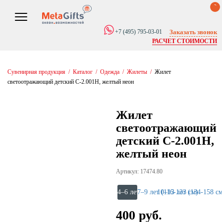
0
Заказать звонок
+7 (495) 795-03-01
РАСЧЕТ СТОИМОСТИ
Сувенирная продукция
/
Каталог
/
Одежда
/
Жилеты
/
Жилет
светоотражающий детский С-2.001Н, желтый неон
Жилет
светоотражающий
детский С-2.001Н,
желтый неон
Артикул: 17474.80
4–6 лет (98-115 см)
7–9 лет (116-133 см)
10–13 лет (134-158 с
400 руб.