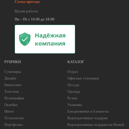
Схема проезда
Время работы
Пн – Пт с 10.00 до 18.00
РУБРИКИ
КАТАЛОГ
Сувениры
Отдых
Дизайн
Офисные сувениры
Нанесение
Посуда
Текстиль
Одежда
Полиграфия
Ручки
Оклейка
Упаковка
Ивент
Ежедневники и блокноты
Технологии
Корпоративные подарки
Портфолио
Корпоративные подарки на Новый