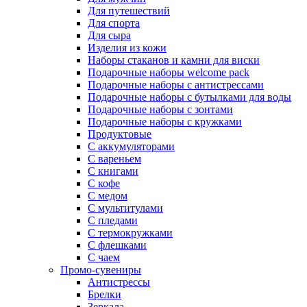
Для путешествий
Для спорта
Для сыра
Изделия из кожи
Наборы стаканов и камни для виски
Подарочные наборы welcome pack
Подарочные наборы с антистрессами
Подарочные наборы с бутылками для воды
Подарочные наборы с зонтами
Подарочные наборы с кружками
Продуктовые
С аккумуляторами
С вареньем
С книгами
С кофе
С медом
С мультитулами
С пледами
С термокружками
С флешками
С чаем
Промо-сувениры
Антистрессы
Брелки
Зеркала