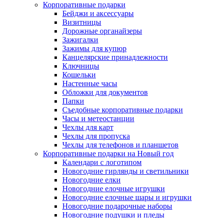
Корпоративные подарки
Бейджи и аксессуары
Визитницы
Дорожные органайзеры
Зажигалки
Зажимы для купюр
Канцелярские принадлежности
Ключницы
Кошельки
Настенные часы
Обложки для документов
Папки
Съедобные корпоративные подарки
Часы и метеостанции
Чехлы для карт
Чехлы для пропуска
Чехлы для телефонов и планшетов
Корпоративные подарки на Новый год
Календари с логотипом
Новогодние гирлянды и светильники
Новогодние елки
Новогодние елочные игрушки
Новогодние елочные шары и игрушки
Новогодние подарочные наборы
Новогодние подушки и пледы