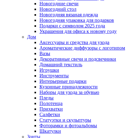
Новогодние свечи
Новогодний стол
Новогодняя вязаная одежда
Новогодняя упаковка для подарков
Подарки с символом 2025 года
Украшения для офиса к новому году
Дом
Аксессуары и средства для ухода
Ароматические диффузоры с логотипом
Вазы
Декоративные свечи и подсвечники
Домашний текстиль
Игрушки
Инструменты
Интерьерные подарки
Кухонные принадлежности
Наборы для ухода за обувью
Пледы
Полотенца
Прихватки
Салфетки
Статуэтки и скульптуры
Фоторамки и фотоальбомы
Шкатулки
Зонты