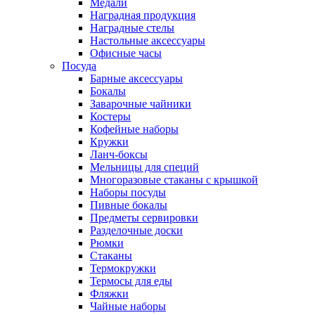
Медали
Наградная продукция
Наградные стелы
Настольные аксессуары
Офисные часы
Посуда
Барные аксессуары
Бокалы
Заварочные чайники
Костеры
Кофейные наборы
Кружки
Ланч-боксы
Мельницы для специй
Многоразовые стаканы с крышкой
Наборы посуды
Пивные бокалы
Предметы сервировки
Разделочные доски
Рюмки
Стаканы
Термокружки
Термосы для еды
Фляжки
Чайные наборы