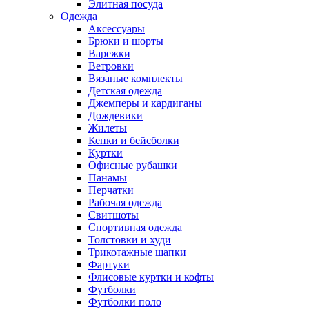
Элитная посуда
Одежда
Аксессуары
Брюки и шорты
Варежки
Ветровки
Вязаные комплекты
Детская одежда
Джемперы и кардиганы
Дождевики
Жилеты
Кепки и бейсболки
Куртки
Офисные рубашки
Панамы
Перчатки
Рабочая одежда
Свитшоты
Спортивная одежда
Толстовки и худи
Трикотажные шапки
Фартуки
Флисовые куртки и кофты
Футболки
Футболки поло