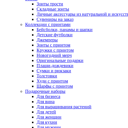
Зонты трости
Складные зонты
Личные аксессуары из натуральной и искусс
Сувениры на заказ
Коллекции с принтами
Бейсболки, панамы и шапки
Детские футболки
Джемперы
Зонты с принтом
Кружки с принтом
Новогодний мерч
Оригинальные подарки
Плащи-дождевики
Сумки и рюкзаки
Толстовки
Худи с принтом
Шарфы с принтом
Подарочные наборы
Для бизнеса
Для вина
Для выращивания растений
Для детей
Для женщин
Для кухни
Для мужчин