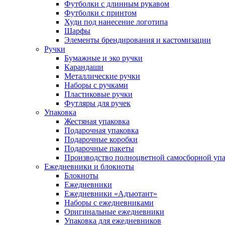
Футболки с длинным рукавом
Футболки с принтом
Худи под нанесение логотипа
Шарфы
Элементы брендирования и кастомизации
Ручки
Бумажные и эко ручки
Карандаши
Металлические ручки
Наборы с ручками
Пластиковые ручки
Футляры для ручек
Упаковка
Жестяная упаковка
Подарочная упаковка
Подарочные коробки
Подарочные пакеты
Производство полноцветной самосборной упак
Ежедневники и блокноты
Блокноты
Ежедневники
Ежедневники «Адъютант»
Наборы с ежедневниками
Оригинальные ежедневники
Упаковка для ежедневников