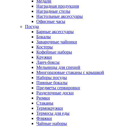
Медали
Наградная продукция
Наградные стелы
Настольные аксессуары
Офисные часы
Посуда
Барные аксессуары
Бокалы
Заварочные чайники
Костеры
Кофейные наборы
Кружки
Ланч-боксы
Мельницы для специй
Многоразовые стаканы с крышкой
Наборы посуды
Пивные бокалы
Предметы сервировки
Разделочные доски
Рюмки
Стаканы
Термокружки
Термосы для еды
Фляжки
Чайные наборы