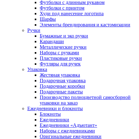
Футболки с длинным рукавом
Футболки с принтом
Худи под нанесение логотипа
Шарфы
Элементы брендирования и кастомизации
Ручки
Бумажные и эко ручки
Карандаши
Металлические ручки
Наборы с ручками
Пластиковые ручки
Футляры для ручек
Упаковка
Жестяная упаковка
Подарочная упаковка
Подарочные коробки
Подарочные пакеты
Производство полноцветной самосборной
упаковки на заказ
Ежедневники и блокноты
Блокноты
Ежедневники
Ежедневники «Адъютант»
Наборы с ежедневниками
Оригинальные ежедневники