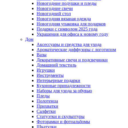
Новогодние подушки и пледы
Новогодние свечи
Новогодний стол
Новогодняя вязаная одежда
Новогодняя упаковка для подарков
Подарки с символом 2025 года
Украшения для офиса к новому году
Дом
Аксессуары и средства для ухода
Ароматические диффузоры с логотипом
Вазы
Декоративные свечи и подсвечники
Домашний текстиль
Игрушки
Инструменты
Интерьерные подарки
Кухонные принадлежности
Наборы для ухода за обувью
Пледы
Полотенца
Прихватки
Салфетки
Статуэтки и скульптуры
Фоторамки и фотоальбомы
Шкатулки