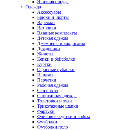
Элитная посуда
Одежда
Аксессуары
Брюки и шорты
Варежки
Ветровки
Вязаные комплекты
Детская одежда
Джемперы и кардиганы
Дождевики
Жилеты
Кепки и бейсболки
Куртки
Офисные рубашки
Панамы
Перчатки
Рабочая одежда
Свитшоты
Спортивная одежда
Толстовки и худи
Трикотажные шапки
Фартуки
Флисовые куртки и кофты
Футболки
Футболки поло