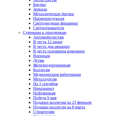
Брелки
Зеркала
Металлические брелки
Промопродукция
Светодиодные фонарики
Светоотражатели
Сувениры к праздникам
Автомобилистам
В честь 12 июня
В честь дня авиации
В честь основания компании
Военным
Детям
Железнодорожникам
Коллегам
Медицинским работникам
Металлургам
На 1 сентября
Начальнику
Нефтяникам
Победа 9 мая
Подарки коллегам на 23 февраля
Подарки коллегам на 8 марта
Строителям