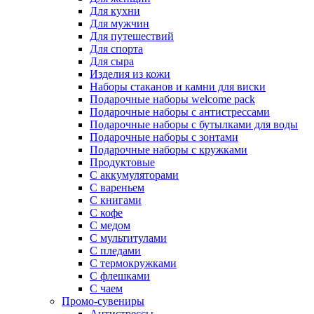
Для кухни
Для мужчин
Для путешествий
Для спорта
Для сыра
Изделия из кожи
Наборы стаканов и камни для виски
Подарочные наборы welcome pack
Подарочные наборы с антистрессами
Подарочные наборы с бутылками для воды
Подарочные наборы с зонтами
Подарочные наборы с кружками
Продуктовые
С аккумуляторами
С вареньем
С книгами
С кофе
С медом
С мультитулами
С пледами
С термокружками
С флешками
С чаем
Промо-сувениры
Антистрессы