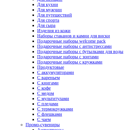
Для кухни
Для мужчин
Для путешествий
Для спорта
Для сыра
Изделия из кожи
Наборы стаканов и камни для виски
Подарочные наборы welcome pack
Подарочные наборы с антистрессами
Подарочные наборы с бутылками для воды
Подарочные наборы с зонтами
Подарочные наборы с кружками
Продуктовые
С аккумуляторами
С вареньем
С книгами
С кофе
С медом
С мультитулами
С пледами
С термокружками
С флешками
С чаем
Промо-сувениры
Антистрессы