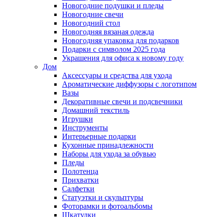
Новогодние подушки и пледы
Новогодние свечи
Новогодний стол
Новогодняя вязаная одежда
Новогодняя упаковка для подарков
Подарки с символом 2025 года
Украшения для офиса к новому году
Дом
Аксессуары и средства для ухода
Ароматические диффузоры с логотипом
Вазы
Декоративные свечи и подсвечники
Домашний текстиль
Игрушки
Инструменты
Интерьерные подарки
Кухонные принадлежности
Наборы для ухода за обувью
Пледы
Полотенца
Прихватки
Салфетки
Статуэтки и скульптуры
Фоторамки и фотоальбомы
Шкатулки