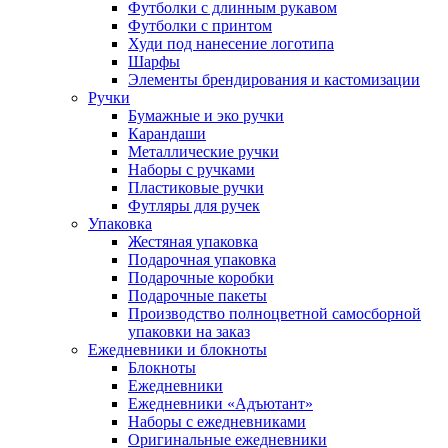
Футболки с длинным рукавом
Футболки с принтом
Худи под нанесение логотипа
Шарфы
Элементы брендирования и кастомизации
Ручки
Бумажные и эко ручки
Карандаши
Металлические ручки
Наборы с ручками
Пластиковые ручки
Футляры для ручек
Упаковка
Жестяная упаковка
Подарочная упаковка
Подарочные коробки
Подарочные пакеты
Производство полноцветной самосборной
упаковки на заказ
Ежедневники и блокноты
Блокноты
Ежедневники
Ежедневники «Адъютант»
Наборы с ежедневниками
Оригинальные ежедневники