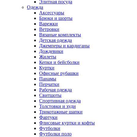
Элитная посуда
Одежда
Аксессуары
Брюки и шорты
Варежки
Ветровки
Вязаные комплекты
Детская одежда
Джемперы и кардиганы
Дождевики
Жилеты
Кепки и бейсболки
Куртки
Офисные рубашки
Панамы
Перчатки
Рабочая одежда
Свитшоты
Спортивная одежда
Толстовки и худи
Трикотажные шапки
Фартуки
Флисовые куртки и кофты
Футболки
Футболки поло