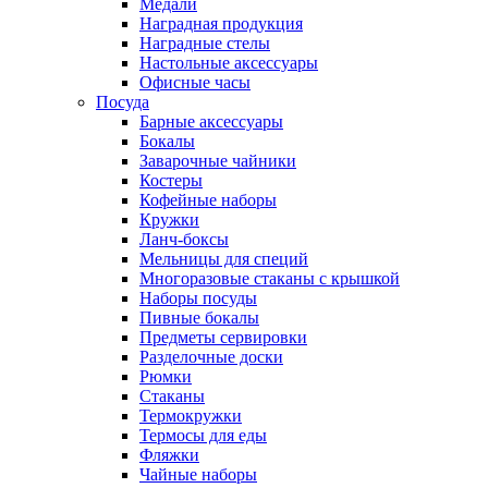
Медали
Наградная продукция
Наградные стелы
Настольные аксессуары
Офисные часы
Посуда
Барные аксессуары
Бокалы
Заварочные чайники
Костеры
Кофейные наборы
Кружки
Ланч-боксы
Мельницы для специй
Многоразовые стаканы с крышкой
Наборы посуды
Пивные бокалы
Предметы сервировки
Разделочные доски
Рюмки
Стаканы
Термокружки
Термосы для еды
Фляжки
Чайные наборы