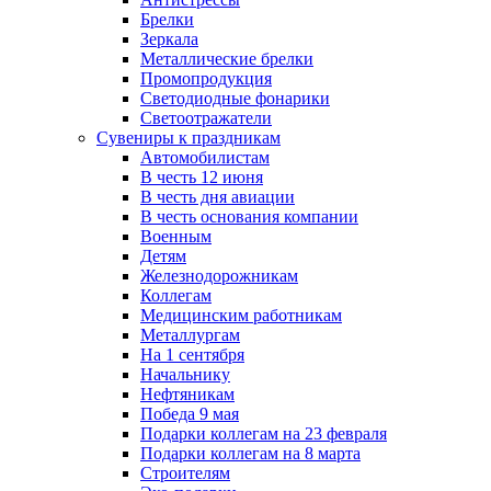
Брелки
Зеркала
Металлические брелки
Промопродукция
Светодиодные фонарики
Светоотражатели
Сувениры к праздникам
Автомобилистам
В честь 12 июня
В честь дня авиации
В честь основания компании
Военным
Детям
Железнодорожникам
Коллегам
Медицинским работникам
Металлургам
На 1 сентября
Начальнику
Нефтяникам
Победа 9 мая
Подарки коллегам на 23 февраля
Подарки коллегам на 8 марта
Строителям