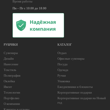
Время работы
Пн – Пт с 10.00 до 18.00
РУБРИКИ
КАТАЛОГ
Сувениры
Отдых
Дизайн
Офисные сувениры
Нанесение
Посуда
Текстиль
Одежда
Полиграфия
Ручки
Оклейка
Упаковка
Ивент
Ежедневники и блокноты
Технологии
Корпоративные подарки
Портфолио
Корпоративные подарки на Новый
год
О компании
Клиенты и отзывы