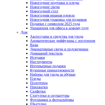
Новогодние подушки и пледы
Новогодние свечи
Новогодний стол
Новогодняя вязаная одежда
Новогодняя упаковка для подарков
Подарки с символом 2025 года
Украшения для офиса к новому году
Дом
Аксессуары и средства для ухода
Ароматические диффузоры с логотипом
Вазы
Декоративные свечи и подсвечники
Домашний текстиль
Игрушки
Инструменты
Интерьерные подарки
Кухонные принадлежности
Наборы для ухода за обувью
Пледы
Полотенца
Прихватки
Салфетки
Статуэтки и скульптуры
Фоторамки и фотоальбомы
Шкатулки