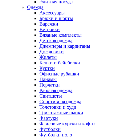
Элитная посуда
Одежда
Аксессуары
Брюки и шорты
Варежки
Ветровки
Вязаные комплекты
Детская одежда
Джемперы и кардиганы
Дождевики
Жилеты
Кепки и бейсболки
Куртки
Офисные рубашки
Панамы
Перчатки
Рабочая одежда
Свитшоты
Спортивная одежда
Толстовки и худи
Трикотажные шапки
Фартуки
Флисовые куртки и кофты
Футболки
Футболки поло