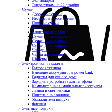
Эко-подарки
Энергетикам на 22 декабря
Сумки
Дорожные сумки
Несессеры и косметички
Поясные сумки
Рюкзаки
Спортивные сумки
Сумки для документов
Сумки для ноутбука
Сумки для пикника
Чемоданы
Чехлы для планшета
Шоперы
Электроника и гаджеты
Бытовая техника
Внешние аккумуляторы power bank
Гаджеты для умного дома
Зарядные устройства для телефона
Компьютерные и мобильные аксессуары
Лампы и светильники
Портативные колонки
Увлажнители воздуха
Флешки
Элитные подарки