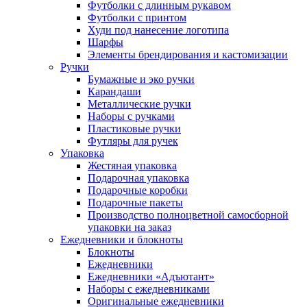
Футболки с длинным рукавом
Футболки с принтом
Худи под нанесение логотипа
Шарфы
Элементы брендирования и кастомизации
Ручки
Бумажные и эко ручки
Карандаши
Металлические ручки
Наборы с ручками
Пластиковые ручки
Футляры для ручек
Упаковка
Жестяная упаковка
Подарочная упаковка
Подарочные коробки
Подарочные пакеты
Производство полноцветной самосборной
упаковки на заказ
Ежедневники и блокноты
Блокноты
Ежедневники
Ежедневники «Адъютант»
Наборы с ежедневниками
Оригинальные ежедневники