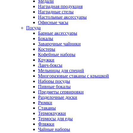
Медали
Наградная продукция
Наградные стелы
Настольные аксессуары
Офисные часы
Посуда
Барные аксессуары
Бокалы
Заварочные чайники
Костеры
Кофейные наборы
Кружки
Ланч-боксы
Мельницы для специй
Многоразовые стаканы с крышкой
Наборы посуды
Пивные бокалы
Предметы сервировки
Разделочные доски
Рюмки
Стаканы
Термокружки
Термосы для еды
Фляжки
Чайные наборы