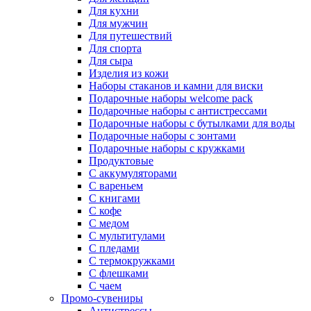
Для кухни
Для мужчин
Для путешествий
Для спорта
Для сыра
Изделия из кожи
Наборы стаканов и камни для виски
Подарочные наборы welcome pack
Подарочные наборы с антистрессами
Подарочные наборы с бутылками для воды
Подарочные наборы с зонтами
Подарочные наборы с кружками
Продуктовые
С аккумуляторами
С вареньем
С книгами
С кофе
С медом
С мультитулами
С пледами
С термокружками
С флешками
С чаем
Промо-сувениры
Антистрессы