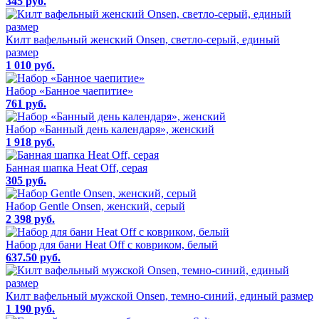
345 руб.
Килт вафельный женский Onsen, светло-серый, единый
размер
1 010 руб.
Набор «Банное чаепитие»
761 руб.
Набор «Банный день календаря», женский
1 918 руб.
Банная шапка Heat Off, серая
305 руб.
Набор Gentle Onsen, женский, серый
2 398 руб.
Набор для бани Heat Off с ковриком, белый
637.50 руб.
Килт вафельный мужской Onsen, темно-синий, единый размер
1 190 руб.