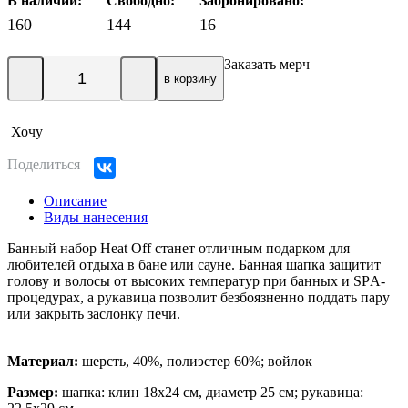
В наличии:
Свободно:
Забронировано:
160
144
16
Заказать мерч
в корзину
Хочу
Поделиться
Описание
Виды нанесения
Банный набор Heat Off станет отличным подарком для
любителей отдыха в бане или сауне. Банная шапка защитит
голову и волосы от высоких температур при банных и SPА-
процедурах, а рукавица позволит безбоязненно поддать пару
или закрыть заслонку печи.
Материал:
шерсть, 40%, полиэстер 60%; войлок
Размер:
шапка: клин 18х24 см, диаметр 25 см; рукавица: