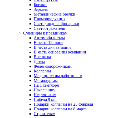
Брелки
Зеркала
Металлические брелки
Промопродукция
Светодиодные фонарики
Светоотражатели
Сувениры к праздникам
Автомобилистам
В честь 12 июня
В честь дня авиации
В честь основания компании
Военным
Детям
Железнодорожникам
Коллегам
Медицинским работникам
Металлургам
На 1 сентября
Начальнику
Нефтяникам
Победа 9 мая
Подарки коллегам на 23 февраля
Подарки коллегам на 8 марта
Строителям