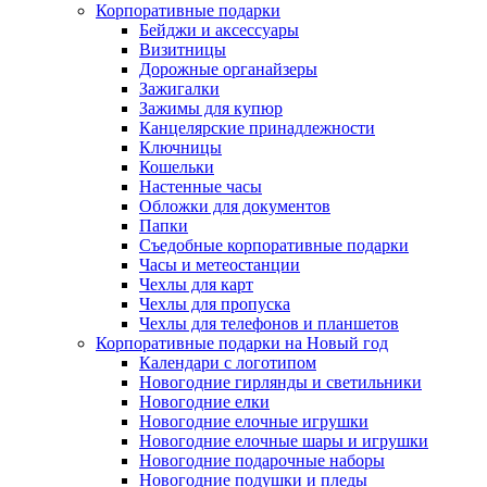
Корпоративные подарки
Бейджи и аксессуары
Визитницы
Дорожные органайзеры
Зажигалки
Зажимы для купюр
Канцелярские принадлежности
Ключницы
Кошельки
Настенные часы
Обложки для документов
Папки
Съедобные корпоративные подарки
Часы и метеостанции
Чехлы для карт
Чехлы для пропуска
Чехлы для телефонов и планшетов
Корпоративные подарки на Новый год
Календари с логотипом
Новогодние гирлянды и светильники
Новогодние елки
Новогодние елочные игрушки
Новогодние елочные шары и игрушки
Новогодние подарочные наборы
Новогодние подушки и пледы