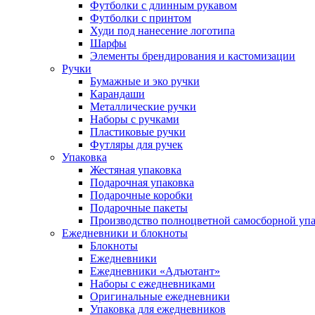
Футболки с длинным рукавом
Футболки с принтом
Худи под нанесение логотипа
Шарфы
Элементы брендирования и кастомизации
Ручки
Бумажные и эко ручки
Карандаши
Металлические ручки
Наборы с ручками
Пластиковые ручки
Футляры для ручек
Упаковка
Жестяная упаковка
Подарочная упаковка
Подарочные коробки
Подарочные пакеты
Производство полноцветной самосборной упак
Ежедневники и блокноты
Блокноты
Ежедневники
Ежедневники «Адъютант»
Наборы с ежедневниками
Оригинальные ежедневники
Упаковка для ежедневников