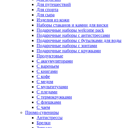
Для путешествий
Для спорта
Для сыра
Изделия из кожи
Наборы стаканов и камни для виски
Подарочные наборы welcome pack
Подарочные наборы с антистрессами
Подарочные наборы с бутылками для воды
Подарочные наборы с зонтами
Подарочные наборы с кружками
Продуктовые
С аккумуляторами
С вареньем
С книгами
С кофе
С медом
С мультитулами
С пледами
С термокружками
С флешками
С чаем
Промо-сувениры
Антистрессы
Брелки
Зеркала