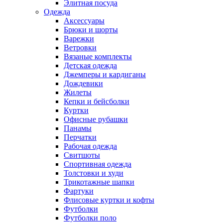
Элитная посуда
Одежда
Аксессуары
Брюки и шорты
Варежки
Ветровки
Вязаные комплекты
Детская одежда
Джемперы и кардиганы
Дождевики
Жилеты
Кепки и бейсболки
Куртки
Офисные рубашки
Панамы
Перчатки
Рабочая одежда
Свитшоты
Спортивная одежда
Толстовки и худи
Трикотажные шапки
Фартуки
Флисовые куртки и кофты
Футболки
Футболки поло