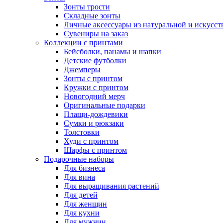
Зонты трости
Складные зонты
Личные аксессуары из натуральной и искусс
Сувениры на заказ
Коллекции с принтами
Бейсболки, панамы и шапки
Детские футболки
Джемперы
Зонты с принтом
Кружки с принтом
Новогодний мерч
Оригинальные подарки
Плащи-дождевики
Сумки и рюкзаки
Толстовки
Худи с принтом
Шарфы с принтом
Подарочные наборы
Для бизнеса
Для вина
Для выращивания растений
Для детей
Для женщин
Для кухни
Для мужчин