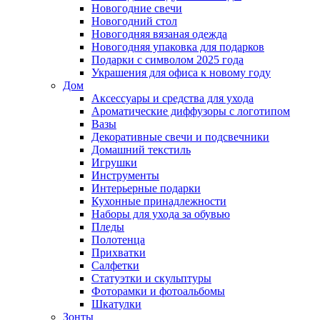
Новогодние свечи
Новогодний стол
Новогодняя вязаная одежда
Новогодняя упаковка для подарков
Подарки с символом 2025 года
Украшения для офиса к новому году
Дом
Аксессуары и средства для ухода
Ароматические диффузоры с логотипом
Вазы
Декоративные свечи и подсвечники
Домашний текстиль
Игрушки
Инструменты
Интерьерные подарки
Кухонные принадлежности
Наборы для ухода за обувью
Пледы
Полотенца
Прихватки
Салфетки
Статуэтки и скульптуры
Фоторамки и фотоальбомы
Шкатулки
Зонты