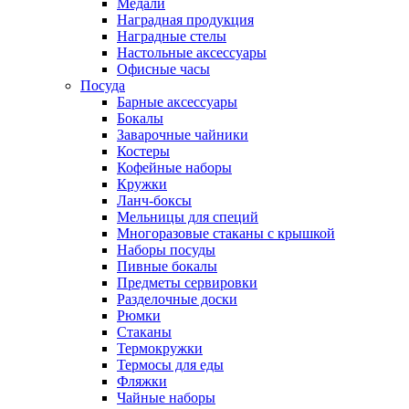
Медали
Наградная продукция
Наградные стелы
Настольные аксессуары
Офисные часы
Посуда
Барные аксессуары
Бокалы
Заварочные чайники
Костеры
Кофейные наборы
Кружки
Ланч-боксы
Мельницы для специй
Многоразовые стаканы с крышкой
Наборы посуды
Пивные бокалы
Предметы сервировки
Разделочные доски
Рюмки
Стаканы
Термокружки
Термосы для еды
Фляжки
Чайные наборы