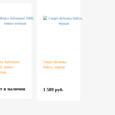
га Adventure
Смарт-бутылка
0, темно-
Indico, черная
еная
т в наличии
1 589 руб.