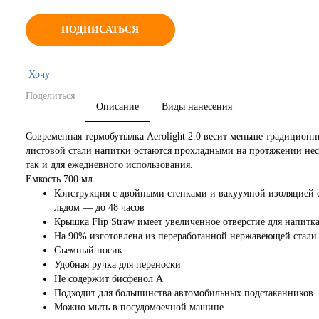
ПОДПИСАТЬСЯ
Хочу
Поделиться
Описание
Виды нанесения
Современная термобутылка Aerolight 2.0 весит меньше традиционн
листовой стали напитки остаются прохладными на протяжении неск
так и для ежедневного использования.
Емкость 700 мл.
Конструкция с двойными стенками и вакуумной изоляцией с
льдом — до 48 часов
Крышка Flip Straw имеет увеличенное отверстие для напитк
На 90% изготовлена из переработанной нержавеющей стали
Съемный носик
Удобная ручка для переноски
Не содержит бисфенол А
Подходит для большинства автомобильных подстаканников
Можно мыть в посудомоечной машине