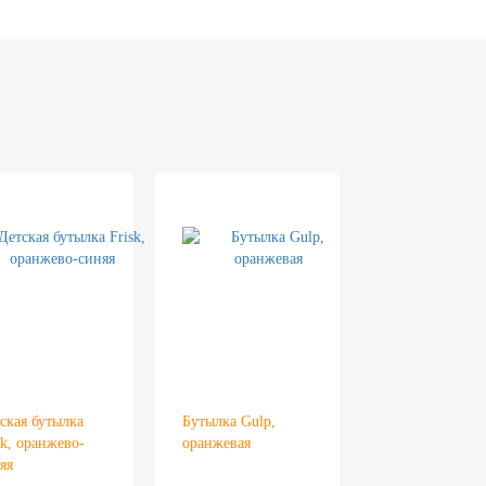
ская бутылка
Бутылка Gulp,
sk, оранжево-
оранжевая
яя