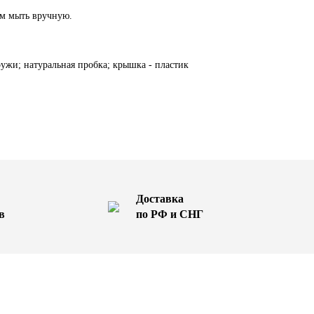
м мыть вручную.
ружи; натуральная пробка; крышка - пластик
Доставка
в
по РФ и СНГ