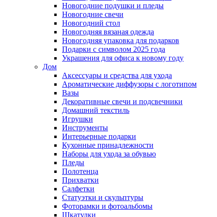
Новогодние подушки и пледы
Новогодние свечи
Новогодний стол
Новогодняя вязаная одежда
Новогодняя упаковка для подарков
Подарки с символом 2025 года
Украшения для офиса к новому году
Дом
Аксессуары и средства для ухода
Ароматические диффузоры с логотипом
Вазы
Декоративные свечи и подсвечники
Домашний текстиль
Игрушки
Инструменты
Интерьерные подарки
Кухонные принадлежности
Наборы для ухода за обувью
Пледы
Полотенца
Прихватки
Салфетки
Статуэтки и скульптуры
Фоторамки и фотоальбомы
Шкатулки