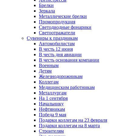
Брелки
Зеркала
Металлические брелки
Промопродукция
Светодиодные фонарики
Светоотражатели
Сувениры к праздникам
Автомобилистам
В честь 12 июня
В честь дня авиации
В честь основания компании
Военным
Детям
Железнодорожникам
Коллегам
Медицинским работникам
Металлургам
На 1 сентября
Начальнику
Нефтяникам
Победа 9 мая
Подарки коллегам на 23 февраля
Подарки коллегам на 8 марта
Строителям