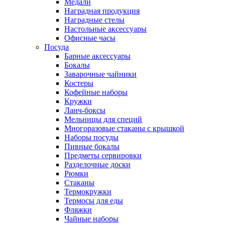
Медали
Наградная продукция
Наградные стелы
Настольные аксессуары
Офисные часы
Посуда
Барные аксессуары
Бокалы
Заварочные чайники
Костеры
Кофейные наборы
Кружки
Ланч-боксы
Мельницы для специй
Многоразовые стаканы с крышкой
Наборы посуды
Пивные бокалы
Предметы сервировки
Разделочные доски
Рюмки
Стаканы
Термокружки
Термосы для еды
Фляжки
Чайные наборы