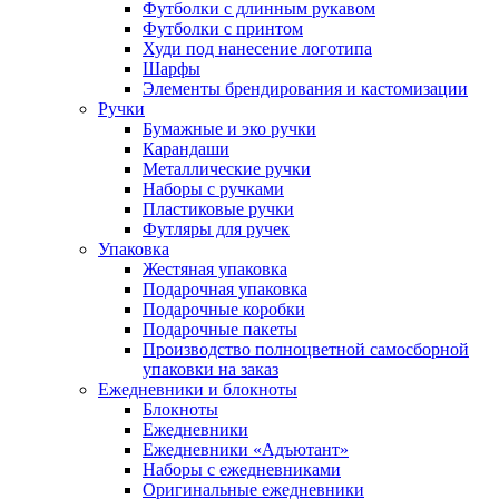
Футболки с длинным рукавом
Футболки с принтом
Худи под нанесение логотипа
Шарфы
Элементы брендирования и кастомизации
Ручки
Бумажные и эко ручки
Карандаши
Металлические ручки
Наборы с ручками
Пластиковые ручки
Футляры для ручек
Упаковка
Жестяная упаковка
Подарочная упаковка
Подарочные коробки
Подарочные пакеты
Производство полноцветной самосборной
упаковки на заказ
Ежедневники и блокноты
Блокноты
Ежедневники
Ежедневники «Адъютант»
Наборы с ежедневниками
Оригинальные ежедневники