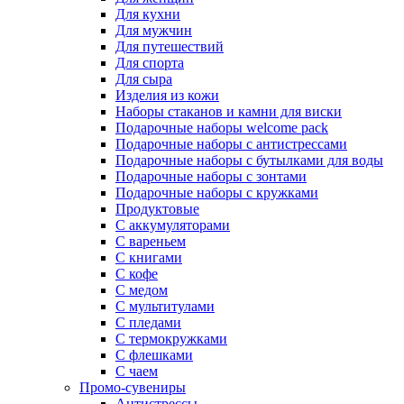
Для кухни
Для мужчин
Для путешествий
Для спорта
Для сыра
Изделия из кожи
Наборы стаканов и камни для виски
Подарочные наборы welcome pack
Подарочные наборы с антистрессами
Подарочные наборы с бутылками для воды
Подарочные наборы с зонтами
Подарочные наборы с кружками
Продуктовые
С аккумуляторами
С вареньем
С книгами
С кофе
С медом
С мультитулами
С пледами
С термокружками
С флешками
С чаем
Промо-сувениры
Антистрессы