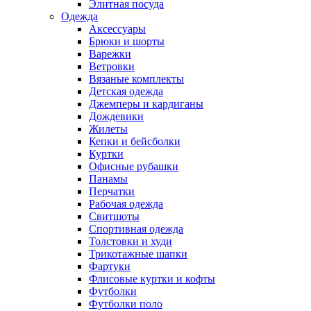
Элитная посуда
Одежда
Аксессуары
Брюки и шорты
Варежки
Ветровки
Вязаные комплекты
Детская одежда
Джемперы и кардиганы
Дождевики
Жилеты
Кепки и бейсболки
Куртки
Офисные рубашки
Панамы
Перчатки
Рабочая одежда
Свитшоты
Спортивная одежда
Толстовки и худи
Трикотажные шапки
Фартуки
Флисовые куртки и кофты
Футболки
Футболки поло