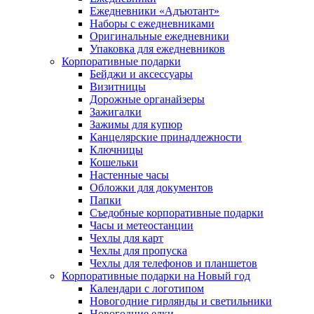
Ежедневники «Адъютант»
Наборы с ежедневниками
Оригинальные ежедневники
Упаковка для ежедневников
Корпоративные подарки
Бейджи и аксессуары
Визитницы
Дорожные органайзеры
Зажигалки
Зажимы для купюр
Канцелярские принадлежности
Ключницы
Кошельки
Настенные часы
Обложки для документов
Папки
Съедобные корпоративные подарки
Часы и метеостанции
Чехлы для карт
Чехлы для пропуска
Чехлы для телефонов и планшетов
Корпоративные подарки на Новый год
Календари с логотипом
Новогодние гирлянды и светильники
Новогодние елки