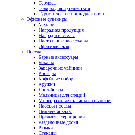
Термосы
Товары для путешествий
Туристические принадлежности
Офисные сувениры
Медали
Наградная продукция
Наградные стелы
Настольные аксессуары
Офисные часы
Посуда
Барные аксессуары
Бокалы
Заварочные чайники
Костеры
Кофейные наборы
Кружки
Ланч-боксы
Мельницы для специй
Многоразовые стаканы с крышкой
Наборы посуды
Пивные бокалы
Предметы сервировки
Разделочные доски
Рюмки
Стаканы