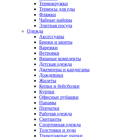
Термокружки
Термосы для еды
Фляжки
Чайные наборы
Элитная посуда
Одежда
Аксессуары
Брюки и шорты
Варежки
Ветровки
Вязаные комплекты
Детская одежда
Джемперы и кардиганы
Дождевики
Жилеты
Кепки и бейсболки
Куртки
Офисные рубашки
Панамы
Перчатки
Рабочая одежда
Свитшоты
Спортивная одежда
Толстовки и худи
Трикотажные шапки