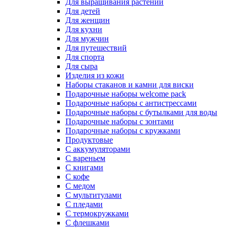
Для выращивания растений
Для детей
Для женщин
Для кухни
Для мужчин
Для путешествий
Для спорта
Для сыра
Изделия из кожи
Наборы стаканов и камни для виски
Подарочные наборы welcome pack
Подарочные наборы с антистрессами
Подарочные наборы с бутылками для воды
Подарочные наборы с зонтами
Подарочные наборы с кружками
Продуктовые
С аккумуляторами
С вареньем
С книгами
С кофе
С медом
С мультитулами
С пледами
С термокружками
С флешками