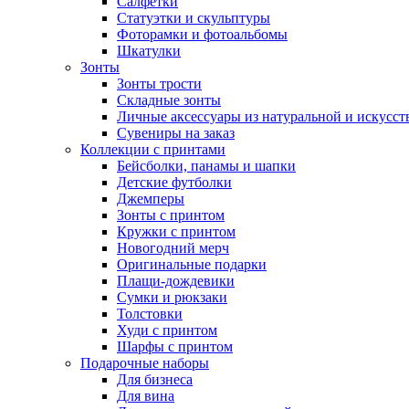
Салфетки
Статуэтки и скульптуры
Фоторамки и фотоальбомы
Шкатулки
Зонты
Зонты трости
Складные зонты
Личные аксессуары из натуральной и искусс
Сувениры на заказ
Коллекции с принтами
Бейсболки, панамы и шапки
Детские футболки
Джемперы
Зонты с принтом
Кружки с принтом
Новогодний мерч
Оригинальные подарки
Плащи-дождевики
Сумки и рюкзаки
Толстовки
Худи с принтом
Шарфы с принтом
Подарочные наборы
Для бизнеса
Для вина