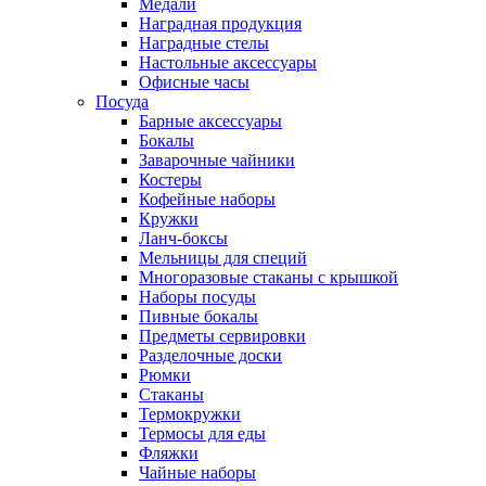
Медали
Наградная продукция
Наградные стелы
Настольные аксессуары
Офисные часы
Посуда
Барные аксессуары
Бокалы
Заварочные чайники
Костеры
Кофейные наборы
Кружки
Ланч-боксы
Мельницы для специй
Многоразовые стаканы с крышкой
Наборы посуды
Пивные бокалы
Предметы сервировки
Разделочные доски
Рюмки
Стаканы
Термокружки
Термосы для еды
Фляжки
Чайные наборы