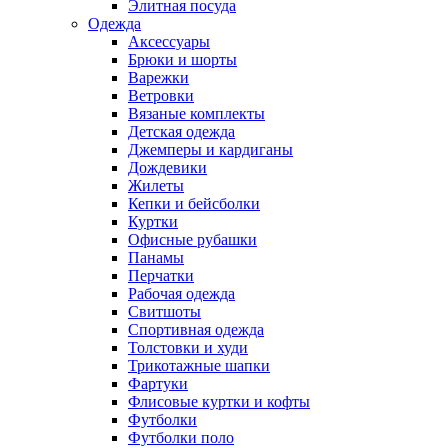
Элитная посуда
Одежда
Аксессуары
Брюки и шорты
Варежки
Ветровки
Вязаные комплекты
Детская одежда
Джемперы и кардиганы
Дождевики
Жилеты
Кепки и бейсболки
Куртки
Офисные рубашки
Панамы
Перчатки
Рабочая одежда
Свитшоты
Спортивная одежда
Толстовки и худи
Трикотажные шапки
Фартуки
Флисовые куртки и кофты
Футболки
Футболки поло