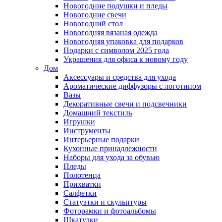
Новогодние подушки и пледы
Новогодние свечи
Новогодний стол
Новогодняя вязаная одежда
Новогодняя упаковка для подарков
Подарки с символом 2025 года
Украшения для офиса к новому году
Дом
Аксессуары и средства для ухода
Ароматические диффузоры с логотипом
Вазы
Декоративные свечи и подсвечники
Домашний текстиль
Игрушки
Инструменты
Интерьерные подарки
Кухонные принадлежности
Наборы для ухода за обувью
Пледы
Полотенца
Прихватки
Салфетки
Статуэтки и скульптуры
Фоторамки и фотоальбомы
Шкатулки