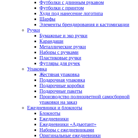
Футболки с длинным рукавом
Футболки с принтом
Худи под нанесение логотипа
Шарфы
Элементы брендирования и кастомизации
Ручки
Бумажные и эко ручки
Карандаши
Металлические ручки
Наборы с ручками
Пластиковые ручки
Футляры для ручек
Упаковка
Жестяная упаковка
Подарочная упаковка
Подарочные коробки
Подарочные пакеты
Производство полноцветной самосборной
упаковки на заказ
Ежедневники и блокноты
Блокноты
Ежедневники
Ежедневники «Адъютант»
Наборы с ежедневниками
Оригинальные ежедневники