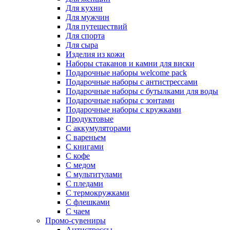
Для кухни
Для мужчин
Для путешествий
Для спорта
Для сыра
Изделия из кожи
Наборы стаканов и камни для виски
Подарочные наборы welcome pack
Подарочные наборы с антистрессами
Подарочные наборы с бутылками для воды
Подарочные наборы с зонтами
Подарочные наборы с кружками
Продуктовые
С аккумуляторами
С вареньем
С книгами
С кофе
С медом
С мультитулами
С пледами
С термокружками
С флешками
С чаем
Промо-сувениры
Антистрессы