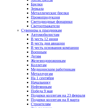
Брелки
Зеркала
Металлические брелки
Промопродукция
Светодиодные фонарики
Светоотражатели
Сувениры к праздникам
Автомобилистам
В честь 12 июня
В честь дня авиации
В честь основания компании
Военным
Детям
Железнодорожникам
Коллегам
Медицинским работникам
Металлургам
На 1 сентября
Начальнику
Нефтяникам
Победа 9 мая
Подарки коллегам на 23 февраля
Подарки коллегам на 8 марта
Строителям