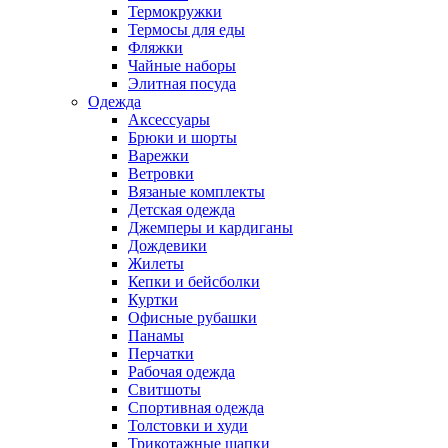
Термокружки
Термосы для еды
Фляжки
Чайные наборы
Элитная посуда
Одежда
Аксессуары
Брюки и шорты
Варежки
Ветровки
Вязаные комплекты
Детская одежда
Джемперы и кардиганы
Дождевики
Жилеты
Кепки и бейсболки
Куртки
Офисные рубашки
Панамы
Перчатки
Рабочая одежда
Свитшоты
Спортивная одежда
Толстовки и худи
Трикотажные шапки