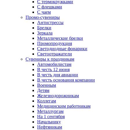
С термокружками
С флешками
С чаем
Промо-сувениры
Антистрессы
Брелки
Зеркала
Металлические брелки
Промопродукция
Светодиодные фонарики
Светоотражатели
Сувениры к праздникам
Автомобилистам
В честь 12 июня
В честь дня авиации
В честь основания компании
Военным
Детям
Железнодорожникам
Коллегам
Медицинским работникам
Металлургам
На 1 сентября
Начальнику
Нефтяникам