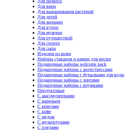
Для бизнеса
Для вина
Для выращивания растений
Для детей
Для женщин
Для кухни
Для мужчин
Для путешествий
Для спорта
Для сыра
Изделия из кожи
Наборы стаканов и камни для виски
Подарочные наборы welcome pack
Подарочные наборы с антистрессами
Подарочные наборы с бутылками для воды
Подарочные наборы с зонтами
Подарочные наборы с кружками
Продуктовые
С аккумуляторами
С вареньем
С книгами
С кофе
С медом
С мультитулами
С пледами