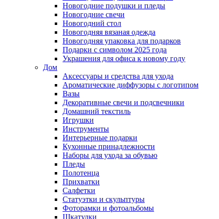
Новогодние подушки и пледы
Новогодние свечи
Новогодний стол
Новогодняя вязаная одежда
Новогодняя упаковка для подарков
Подарки с символом 2025 года
Украшения для офиса к новому году
Дом
Аксессуары и средства для ухода
Ароматические диффузоры с логотипом
Вазы
Декоративные свечи и подсвечники
Домашний текстиль
Игрушки
Инструменты
Интерьерные подарки
Кухонные принадлежности
Наборы для ухода за обувью
Пледы
Полотенца
Прихватки
Салфетки
Статуэтки и скульптуры
Фоторамки и фотоальбомы
Шкатулки