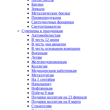
Брелки
Зеркала
Металлические брелки
Промопродукция
Светодиодные фонарики
Светоотражатели
Сувениры к праздникам
Автомобилистам
В честь 12 июня
В честь дня авиации
В честь основания компании
Военным
Детям
Железнодорожникам
Коллегам
Медицинским работникам
Металлургам
На 1 сентября
Начальнику
Нефтяникам
Победа 9 мая
Подарки коллегам на 23 февраля
Подарки коллегам на 8 марта
Строителям