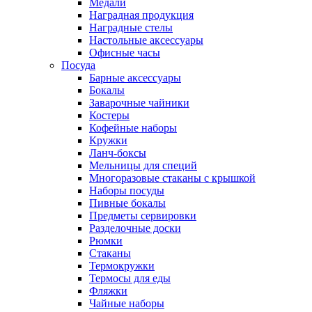
Медали
Наградная продукция
Наградные стелы
Настольные аксессуары
Офисные часы
Посуда
Барные аксессуары
Бокалы
Заварочные чайники
Костеры
Кофейные наборы
Кружки
Ланч-боксы
Мельницы для специй
Многоразовые стаканы с крышкой
Наборы посуды
Пивные бокалы
Предметы сервировки
Разделочные доски
Рюмки
Стаканы
Термокружки
Термосы для еды
Фляжки
Чайные наборы