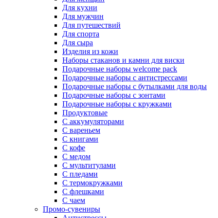
Для кухни
Для мужчин
Для путешествий
Для спорта
Для сыра
Изделия из кожи
Наборы стаканов и камни для виски
Подарочные наборы welcome pack
Подарочные наборы с антистрессами
Подарочные наборы с бутылками для воды
Подарочные наборы с зонтами
Подарочные наборы с кружками
Продуктовые
С аккумуляторами
С вареньем
С книгами
С кофе
С медом
С мультитулами
С пледами
С термокружками
С флешками
С чаем
Промо-сувениры
Антистрессы