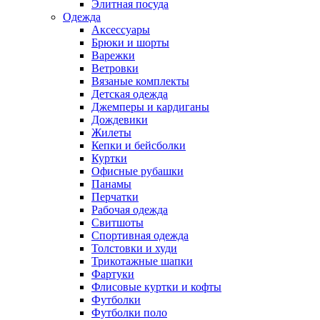
Элитная посуда
Одежда
Аксессуары
Брюки и шорты
Варежки
Ветровки
Вязаные комплекты
Детская одежда
Джемперы и кардиганы
Дождевики
Жилеты
Кепки и бейсболки
Куртки
Офисные рубашки
Панамы
Перчатки
Рабочая одежда
Свитшоты
Спортивная одежда
Толстовки и худи
Трикотажные шапки
Фартуки
Флисовые куртки и кофты
Футболки
Футболки поло