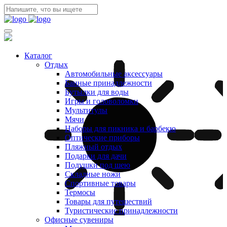
Каталог
Отдых
Автомобильные аксессуары
Банные принадлежности
Бутылки для воды
Игры и головоломки
Мультитулы
Мячи
Наборы для пикника и барбекю
Оптические приборы
Пляжный отдых
Подарки для дачи
Подушки под шею
Складные ножи
Спортивные товары
Термосы
Товары для путешествий
Туристические принадлежности
Офисные сувениры