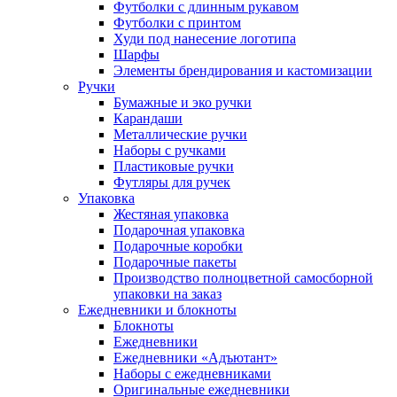
Футболки с длинным рукавом
Футболки с принтом
Худи под нанесение логотипа
Шарфы
Элементы брендирования и кастомизации
Ручки
Бумажные и эко ручки
Карандаши
Металлические ручки
Наборы с ручками
Пластиковые ручки
Футляры для ручек
Упаковка
Жестяная упаковка
Подарочная упаковка
Подарочные коробки
Подарочные пакеты
Производство полноцветной самосборной
упаковки на заказ
Ежедневники и блокноты
Блокноты
Ежедневники
Ежедневники «Адъютант»
Наборы с ежедневниками
Оригинальные ежедневники