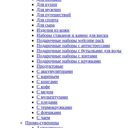
Для кухни
Для мужчин
Для путешествий
Для спорта
Для сыра
Изделия из кожи
Наборы стаканов и камни для виски
Подарочные наборы welcome pack
Подарочные наборы с антистрессами
Подарочные наборы с бутылками для воды
Подарочные наборы с зонтами
Подарочные наборы с кружками
Продуктовые
С аккумуляторами
С вареньем
С книгами
С кофе
С медом
С мультитулами
С пледами
С термокружками
С флешками
С чаем
Промо-сувениры
Антистрессы