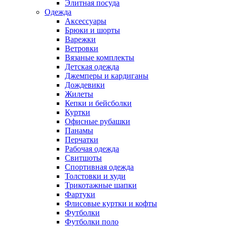
Элитная посуда
Одежда
Аксессуары
Брюки и шорты
Варежки
Ветровки
Вязаные комплекты
Детская одежда
Джемперы и кардиганы
Дождевики
Жилеты
Кепки и бейсболки
Куртки
Офисные рубашки
Панамы
Перчатки
Рабочая одежда
Свитшоты
Спортивная одежда
Толстовки и худи
Трикотажные шапки
Фартуки
Флисовые куртки и кофты
Футболки
Футболки поло