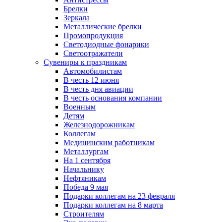
Брелки
Зеркала
Металлические брелки
Промопродукция
Светодиодные фонарики
Светоотражатели
Сувениры к праздникам
Автомобилистам
В честь 12 июня
В честь дня авиации
В честь основания компании
Военным
Детям
Железнодорожникам
Коллегам
Медицинским работникам
Металлургам
На 1 сентября
Начальнику
Нефтяникам
Победа 9 мая
Подарки коллегам на 23 февраля
Подарки коллегам на 8 марта
Строителям