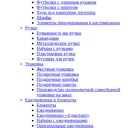
Футболки с длинным рукавом
Футболки с принтом
Худи под нанесение логотипа
Шарфы
Элементы брендирования и кастомизации
Ручки
Бумажные и эко ручки
Карандаши
Металлические ручки
Наборы с ручками
Пластиковые ручки
Футляры для ручек
Упаковка
Жестяная упаковка
Подарочная упаковка
Подарочные коробки
Подарочные пакеты
Производство полноцветной самосборной
упаковки на заказ
Ежедневники и блокноты
Блокноты
Ежедневники
Ежедневники «Адъютант»
Наборы с ежедневниками
Оригинальные ежедневники