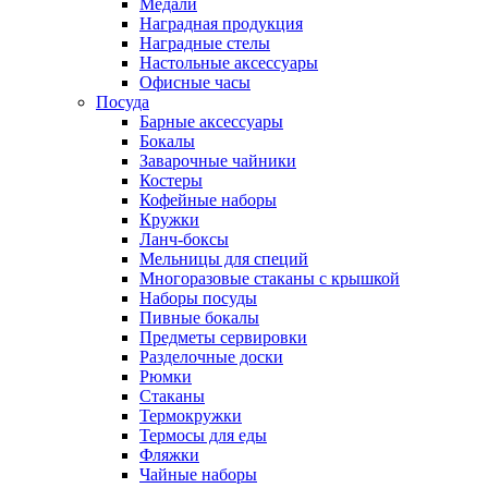
Медали
Наградная продукция
Наградные стелы
Настольные аксессуары
Офисные часы
Посуда
Барные аксессуары
Бокалы
Заварочные чайники
Костеры
Кофейные наборы
Кружки
Ланч-боксы
Мельницы для специй
Многоразовые стаканы с крышкой
Наборы посуды
Пивные бокалы
Предметы сервировки
Разделочные доски
Рюмки
Стаканы
Термокружки
Термосы для еды
Фляжки
Чайные наборы