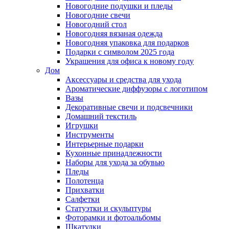
Новогодние подушки и пледы
Новогодние свечи
Новогодний стол
Новогодняя вязаная одежда
Новогодняя упаковка для подарков
Подарки с символом 2025 года
Украшения для офиса к новому году
Дом
Аксессуары и средства для ухода
Ароматические диффузоры с логотипом
Вазы
Декоративные свечи и подсвечники
Домашний текстиль
Игрушки
Инструменты
Интерьерные подарки
Кухонные принадлежности
Наборы для ухода за обувью
Пледы
Полотенца
Прихватки
Салфетки
Статуэтки и скульптуры
Фоторамки и фотоальбомы
Шкатулки