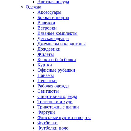
Элитная посуда
Одежда
Аксессуары
Брюки и шорты
Варежки
Ветровки
Вязаные комплекты
Детская одежда
Джемперы и кардиганы
Дождевики
Жилеты
Кепки и бейсболки
Куртки
Офисные рубашки
Панамы
Перчатки
Рабочая одежда
Свитшоты
Спортивная одежда
Толстовки и худи
Трикотажные шапки
Фартуки
Флисовые куртки и кофты
Футболки
Футболки поло