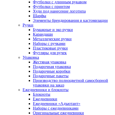
Футболки с длинным рукавом
Футболки с принтом
Худи под нанесение логотипа
Шарфы
Элементы брендирования и кастомизации
Ручки
Бумажные и эко ручки
Карандаши
Металлические ручки
Наборы с ручками
Пластиковые ручки
Футляры для ручек
Упаковка
Жестяная упаковка
Подарочная упаковка
Подарочные коробки
Подарочные пакеты
Производство полноцветной самосборной
упаковки на заказ
Ежедневники и блокноты
Блокноты
Ежедневники
Ежедневники «Адъютант»
Наборы с ежедневниками
Оригинальные ежедневники