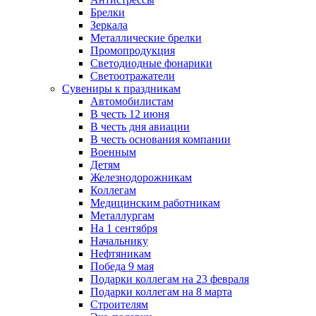
Брелки
Зеркала
Металлические брелки
Промопродукция
Светодиодные фонарики
Светоотражатели
Сувениры к праздникам
Автомобилистам
В честь 12 июня
В честь дня авиации
В честь основания компании
Военным
Детям
Железнодорожникам
Коллегам
Медицинским работникам
Металлургам
На 1 сентября
Начальнику
Нефтяникам
Победа 9 мая
Подарки коллегам на 23 февраля
Подарки коллегам на 8 марта
Строителям