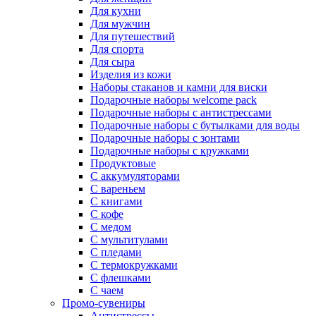
Для кухни
Для мужчин
Для путешествий
Для спорта
Для сыра
Изделия из кожи
Наборы стаканов и камни для виски
Подарочные наборы welcome pack
Подарочные наборы с антистрессами
Подарочные наборы с бутылками для воды
Подарочные наборы с зонтами
Подарочные наборы с кружками
Продуктовые
С аккумуляторами
С вареньем
С книгами
С кофе
С медом
С мультитулами
С пледами
С термокружками
С флешками
С чаем
Промо-сувениры
Антистрессы