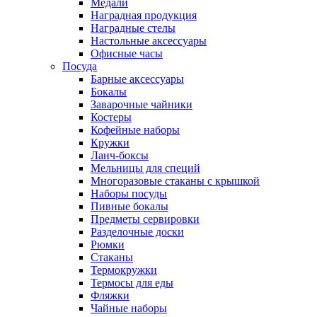
Медали
Наградная продукция
Наградные стелы
Настольные аксессуары
Офисные часы
Посуда
Барные аксессуары
Бокалы
Заварочные чайники
Костеры
Кофейные наборы
Кружки
Ланч-боксы
Мельницы для специй
Многоразовые стаканы с крышкой
Наборы посуды
Пивные бокалы
Предметы сервировки
Разделочные доски
Рюмки
Стаканы
Термокружки
Термосы для еды
Фляжки
Чайные наборы