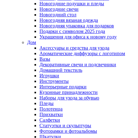
Новогодние подушки и пледы
Новогодние свечи
Новогодний стол
Новогодняя вязаная одежда
Новогодняя упаковка для подарков
Подарки с символом 2025 года
Украшения для офиса к новому году
Дом
Аксессуары и средства для ухода
Ароматические диффузоры с логотипом
Вазы
Декоративные свечи и подсвечники
Домашний текстиль
Игрушки
Инструменты
Интерьерные подарки
Кухонные принадлежности
Наборы для ухода за обувью
Пледы
Полотенца
Прихватки
Салфетки
Статуэтки и скульптуры
Фоторамки и фотоальбомы
Шкатулки