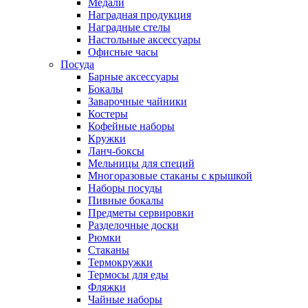
Медали
Наградная продукция
Наградные стелы
Настольные аксессуары
Офисные часы
Посуда
Барные аксессуары
Бокалы
Заварочные чайники
Костеры
Кофейные наборы
Кружки
Ланч-боксы
Мельницы для специй
Многоразовые стаканы с крышкой
Наборы посуды
Пивные бокалы
Предметы сервировки
Разделочные доски
Рюмки
Стаканы
Термокружки
Термосы для еды
Фляжки
Чайные наборы