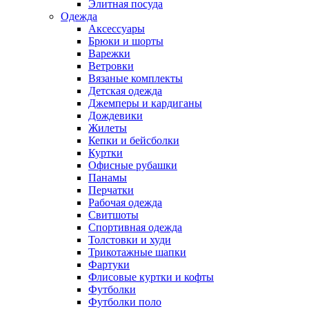
Элитная посуда
Одежда
Аксессуары
Брюки и шорты
Варежки
Ветровки
Вязаные комплекты
Детская одежда
Джемперы и кардиганы
Дождевики
Жилеты
Кепки и бейсболки
Куртки
Офисные рубашки
Панамы
Перчатки
Рабочая одежда
Свитшоты
Спортивная одежда
Толстовки и худи
Трикотажные шапки
Фартуки
Флисовые куртки и кофты
Футболки
Футболки поло