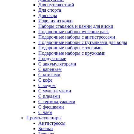
Для путешествий
Для спорта
Для сыра
Изделия из кожи
Наборы стаканов и камни для виски
Подарочные наборы welcome pack
Подарочные наборы с антистрессами
Подарочные наборы с бутылками для воды
Подарочные наборы с зонтами
Подарочные наборы с кружками
Продуктовые
С аккумуляторами
С вареньем
С книгами
С кофе
С медом
С мультитулами
С пледами
С термокружками
С флешками
С чаем
Промо-сувениры
Антистрессы
Брелки
Зеркала