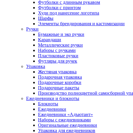
Футболки с длинным рукавом
Футболки с принтом
Худи под нанесение логотипа
Шарфы
Элементы брендирования и кастомизации
Ручки
Бумажные и эко ручки
Карандаши
Металлические ручки
Наборы с ручками
Пластиковые ручки
Футляры для ручек
Упаковка
Жестяная упаковка
Подарочная упаковка
Подарочные коробки
Подарочные пакеты
Производство полноцветной самосборной упак
Ежедневники и блокноты
Блокноты
Ежедневники
Ежедневники «Адъютант»
Наборы с ежедневниками
Оригинальные ежедневники
Упаковка для ежедневников