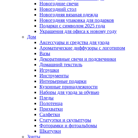
Новогодние свечи
Новогодний стол
Новогодняя вязаная одежда
Новогодняя упаковка для подарков
Подарки с символом 2025 года
Украшения для офиса к новому году
Дом
Аксессуары и средства для ухода
Ароматические диффузоры с логотипом
Вазы
Декоративные свечи и подсвечники
Домашний текстиль
Игрушки
Инструменты
Интерьерные подарки
Кухонные принадлежности
Наборы для ухода за обувью
Пледы
Полотенца
Прихватки
Салфетки
Статуэтки и скульптуры
Фоторамки и фотоальбомы
Шкатулки
Зонты