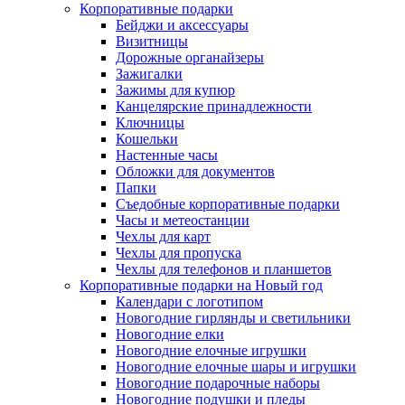
Корпоративные подарки
Бейджи и аксессуары
Визитницы
Дорожные органайзеры
Зажигалки
Зажимы для купюр
Канцелярские принадлежности
Ключницы
Кошельки
Настенные часы
Обложки для документов
Папки
Съедобные корпоративные подарки
Часы и метеостанции
Чехлы для карт
Чехлы для пропуска
Чехлы для телефонов и планшетов
Корпоративные подарки на Новый год
Календари с логотипом
Новогодние гирлянды и светильники
Новогодние елки
Новогодние елочные игрушки
Новогодние елочные шары и игрушки
Новогодние подарочные наборы
Новогодние подушки и пледы