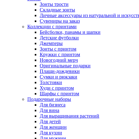
Зонты трости
Складные зонты
Личные аксессуары из натуральной и искусс
Сувениры на заказ
Коллекции с принтами
Бейсболки, панамы и шапки
Детские футболки
Джемперы
Зонты с принтом
Кружки с принтом
Новогодний мерч
Оригинальные подарки
Плащи-дождевики
Сумки и рюкзаки
Толстовки
Худи с принтом
Шарфы с принтом
Подарочные наборы
Для бизнеса
Для вина
Для выращивания растений
Для детей
Для женщин
Для кухни
Для мужчин