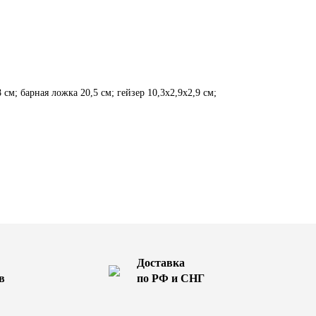
 см; барная ложка 20,5 см; гейзер 10,3х2,9х2,9 см;
Доставка
в
по РФ и СНГ