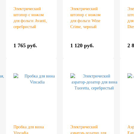
Электрический
Электрический
Эле
штопор с ножом
штопор с ножом
што
для фольги Avanti,
для фольги Wine
для
серебристый
Crime, черный
Die
1 765 руб.
1 120 руб.
2 
Пробка для вина
Электрический
Аэр
Vincadia
аэратор-дозатор для
Eas