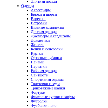
Элитная посуда
Одежда
Аксессуары
Брюки и шорты
Варежки
Ветровки
Вязаные комплекты
Детская одежда
Джемперы и кардиганы
Дождевики
Жилеты
Кепки и бейсболки
Куртки
Офисные рубашки
Панамы
Перчатки
Рабочая одежда
Свитшоты
Спортивная одежда
Толстовки и худи
Трикотажные шапки
Фартуки
Флисовые куртки и кофты
Футболки
Футболки поло