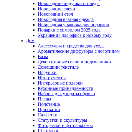
Новогодние подушки и пледы
Новогодние свечи
Новогодний стол
Новогодняя вязаная одежда
Новогодняя упаковка для подарков
Подарки с символом 2025 года
Украшения для офиса к новому году
Дом
Аксессуары и средства для ухода
Ароматические диффузоры с логотипом
Вазы
Декоративные свечи и подсвечники
Домашний текстиль
Игрушки
Инструменты
Интерьерные подарки
Кухонные принадлежности
Наборы для ухода за обувью
Пледы
Полотенца
Прихватки
Салфетки
Статуэтки и скульптуры
Фоторамки и фотоальбомы
Шкатулки