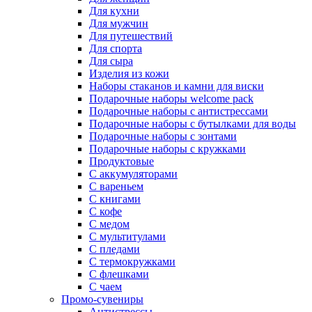
Для кухни
Для мужчин
Для путешествий
Для спорта
Для сыра
Изделия из кожи
Наборы стаканов и камни для виски
Подарочные наборы welcome pack
Подарочные наборы с антистрессами
Подарочные наборы с бутылками для воды
Подарочные наборы с зонтами
Подарочные наборы с кружками
Продуктовые
С аккумуляторами
С вареньем
С книгами
С кофе
С медом
С мультитулами
С пледами
С термокружками
С флешками
С чаем
Промо-сувениры
Антистрессы