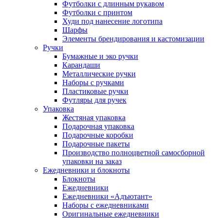
Футболки с длинным рукавом
Футболки с принтом
Худи под нанесение логотипа
Шарфы
Элементы брендирования и кастомизации
Ручки
Бумажные и эко ручки
Карандаши
Металлические ручки
Наборы с ручками
Пластиковые ручки
Футляры для ручек
Упаковка
Жестяная упаковка
Подарочная упаковка
Подарочные коробки
Подарочные пакеты
Производство полноцветной самосборной
упаковки на заказ
Ежедневники и блокноты
Блокноты
Ежедневники
Ежедневники «Адъютант»
Наборы с ежедневниками
Оригинальные ежедневники