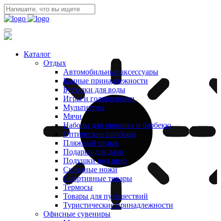
Каталог
Отдых
Автомобильные аксессуары
Банные принадлежности
Бутылки для воды
Игры и головоломки
Мультитулы
Мячи
Наборы для пикника и барбекю
Оптические приборы
Пляжный отдых
Подарки для дачи
Подушки под шею
Складные ножи
Спортивные товары
Термосы
Товары для путешествий
Туристические принадлежности
Офисные сувениры