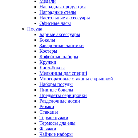
Медали
Наградная продукция
Наградные стелы
Настольные аксессуары
Офисные часы
Посуда
Барные аксессуары
Бокалы
Заварочные чайники
Костеры
Кофейные наборы
Кружки
Ланч-боксы
Мельницы для специй
Многоразовые стаканы с крышкой
Наборы посуды
Пивные бокалы
Предметы сервировки
Разделочные доски
Рюмки
Стаканы
Термокружки
Термосы для еды
Фляжки
Чайные наборы