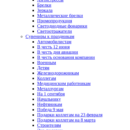
Брелки
Зеркала
Металлические брелки
Промопродукция
Светодиодные фонарики
Светоотражатели
Сувениры к праздникам
Автомобилистам
В честь 12 июня
В честь дня авиации
В честь основания компании
Военным
Детям
Железнодорожникам
Коллегам
Медицинским работникам
Металлургам
На 1 сентября
Начальнику
Нефтяникам
Победа 9 мая
Подарки коллегам на 23 февраля
Подарки коллегам на 8 марта
Строителям