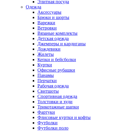
Элитная посуда
Одежда
Аксессуары
Брюки и шорты
Варежки
Ветровки
Вязаные комплекты
Детская одежда
Джемперы и кардиганы
Дождевики
Жилеты
Кепки и бейсболки
Куртки
Офисные рубашки
Панамы
Перчатки
Рабочая одежда
Свитшоты
Спортивная одежда
Толстовки и худи
Трикотажные шапки
Фартуки
Флисовые куртки и кофты
Футболки
Футболки поло