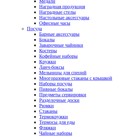
Медали
Наградная продукция
Наградные стелы
Настольные аксессуары
Офисные часы
Посуда
Барные аксессуары
Бокалы
Заварочные чайники
Костеры
Кофейные наборы
Кружки
Ланч-боксы
Мельницы для специй
Многоразовые стаканы с крышкой
Наборы посуды
Пивные бокалы
Предметы сервировки
Разделочные доски
Рюмки
Стаканы
Термокружки
Термосы для еды
Фляжки
Чайные наборы