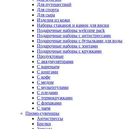
Для путешествий
Для спорта
Для сыра
Изделия из кожи
Наборы стаканов и камни для виски
Подарочные наборы welcome pack
Подарочные наборы с антистрессами
Подарочные наборы с бутылками для воды
Подарочные наборы с зонтами
Подарочные наборы с кружками
Продуктовые
С аккумуляторами
С вареньем
С книгами
С кофе
С медом
С мультитулами
С пледами
С термокружками
С флешками
С чаем
Промо-сувениры
Антистрессы
Брелки
Зеркала