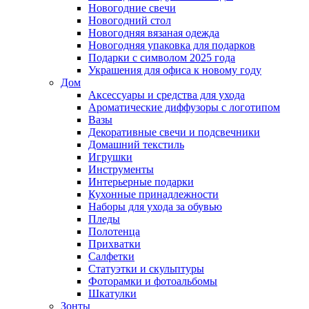
Новогодние свечи
Новогодний стол
Новогодняя вязаная одежда
Новогодняя упаковка для подарков
Подарки с символом 2025 года
Украшения для офиса к новому году
Дом
Аксессуары и средства для ухода
Ароматические диффузоры с логотипом
Вазы
Декоративные свечи и подсвечники
Домашний текстиль
Игрушки
Инструменты
Интерьерные подарки
Кухонные принадлежности
Наборы для ухода за обувью
Пледы
Полотенца
Прихватки
Салфетки
Статуэтки и скульптуры
Фоторамки и фотоальбомы
Шкатулки
Зонты