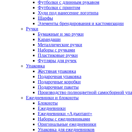
Футболки с длинным рукавом
Футболки с принтом
Худи под нанесение логотипа
Шарфы
Элементы брендирования и кастомизации
Ручки
Бумажные и эко ручки
Карандаши
Металлические ручки
Наборы с ручками
Пластиковые ручки
Футляры для ручек
Упаковка
Жестяная упаковка
Подарочная упаковка
Подарочные коробки
Подарочные пакеты
Производство полноцветной самосборной упак
Ежедневники и блокноты
Блокноты
Ежедневники
Ежедневники «Адъютант»
Наборы с ежедневниками
Оригинальные ежедневники
Упаковка для ежедневников