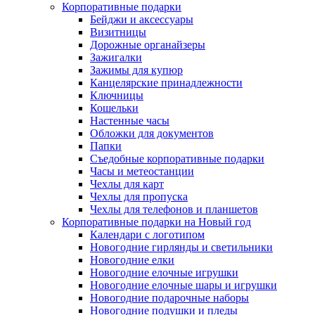
Корпоративные подарки
Бейджи и аксессуары
Визитницы
Дорожные органайзеры
Зажигалки
Зажимы для купюр
Канцелярские принадлежности
Ключницы
Кошельки
Настенные часы
Обложки для документов
Папки
Съедобные корпоративные подарки
Часы и метеостанции
Чехлы для карт
Чехлы для пропуска
Чехлы для телефонов и планшетов
Корпоративные подарки на Новый год
Календари с логотипом
Новогодние гирлянды и светильники
Новогодние елки
Новогодние елочные игрушки
Новогодние елочные шары и игрушки
Новогодние подарочные наборы
Новогодние подушки и пледы