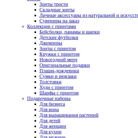
Зонты трости
Складные зонты
Личные аксессуары из натуральной и искусс
Сувениры на заказ
Коллекции с принтами
Бейсболки, панамы и шапки
Детские футболки
Джемперы
Зонты с принтом
Кружки с принтом
Новогодний мерч
Оригинальные подарки
Плащи-дождевики
Сумки и рюкзаки
Толстовки
Худи с принтом
Шарфы с принтом
Подарочные наборы
Для бизнеса
Для вина
Для выращивания растений
Для детей
Для женщин
Для кухни
Для мужчин