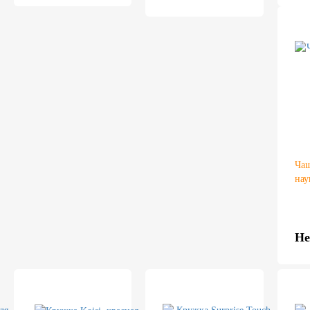
Чаш
нау
Не