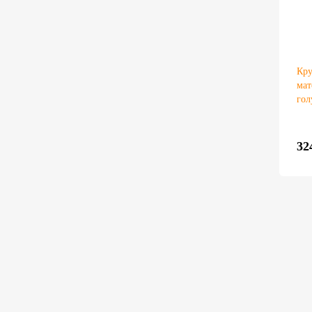
Кру
мат
гол
32