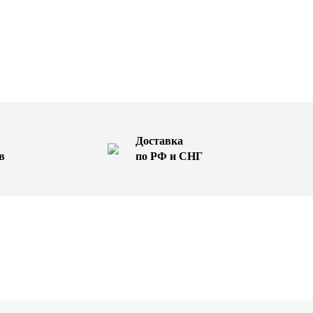
Доставка
в
по РФ и СНГ