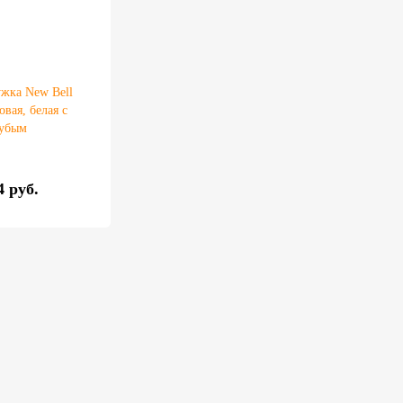
жка New Bell
овая, белая с
убым
4 руб.