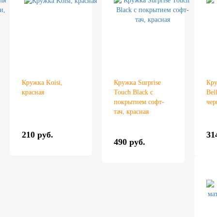
Кружка Koisi,
Кружка Surprise
Кру
красная
Touch Black c
Bel
покрытием софт-
чер
тач, красная
210 руб.
31
490 руб.