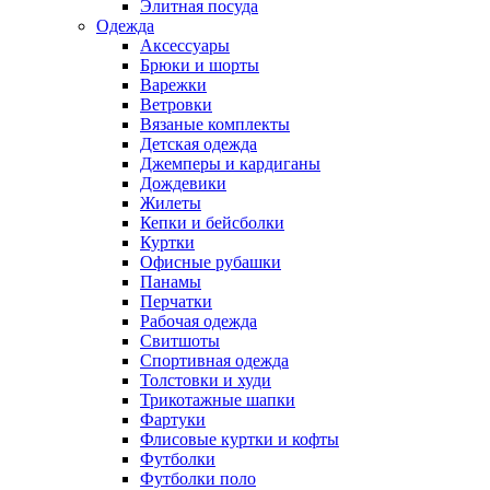
Элитная посуда
Одежда
Аксессуары
Брюки и шорты
Варежки
Ветровки
Вязаные комплекты
Детская одежда
Джемперы и кардиганы
Дождевики
Жилеты
Кепки и бейсболки
Куртки
Офисные рубашки
Панамы
Перчатки
Рабочая одежда
Свитшоты
Спортивная одежда
Толстовки и худи
Трикотажные шапки
Фартуки
Флисовые куртки и кофты
Футболки
Футболки поло