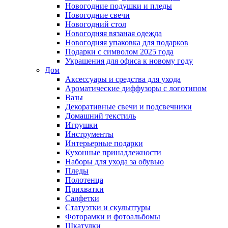
Новогодние подушки и пледы
Новогодние свечи
Новогодний стол
Новогодняя вязаная одежда
Новогодняя упаковка для подарков
Подарки с символом 2025 года
Украшения для офиса к новому году
Дом
Аксессуары и средства для ухода
Ароматические диффузоры с логотипом
Вазы
Декоративные свечи и подсвечники
Домашний текстиль
Игрушки
Инструменты
Интерьерные подарки
Кухонные принадлежности
Наборы для ухода за обувью
Пледы
Полотенца
Прихватки
Салфетки
Статуэтки и скульптуры
Фоторамки и фотоальбомы
Шкатулки