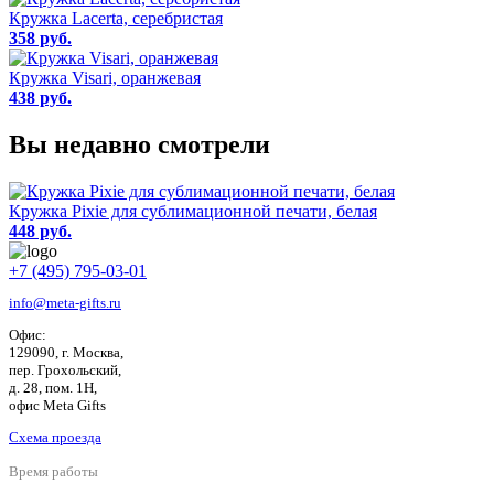
Кружка Lacerta, серебристая
358 руб.
Кружка Visari, оранжевая
438 руб.
Вы недавно смотрели
Кружка Pixie для сублимационной печати, белая
448 руб.
+7 (495) 795-03-01
info@meta-gifts.ru
Офис:
129090, г. Москва,
пер. Грохольский,
д. 28, пом. 1Н,
офис Meta Gifts
Схема проезда
Время работы