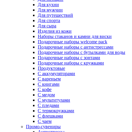
Для кухни
Для мужчин
Для путешествий
Для спорта
Для сыра
Изделия из кожи
Наборы стаканов и камни для виски
Подарочные наборы welcome pack
Подарочные наборы с антистрессами
Подарочные наборы с бутылками для воды
Подарочные наборы с зонтами
Подарочные наборы с кружками
Продуктовые
С аккумуляторами
С вареньем
С книгами
С кофе
С медом
С мультитулами
С пледами
С термокружками
С флешками
С чаем
Промо-сувениры
Антистрессы