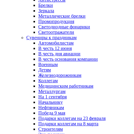
Брелки
Зеркала
Металлические брелки
Промопродукция
Светодиодные фонарики
Светоотражатели
Сувениры к праздникам
Автомобилистам
В честь 12 июня
В честь дня авиации
В честь основания компании
Военным
Детям
Железнодорожникам
Коллегам
Медицинским работникам
Металлургам
На 1 сентября
Начальнику
Нефтяникам
Победа 9 мая
Подарки коллегам на 23 февраля
Подарки коллегам на 8 марта
Строителям