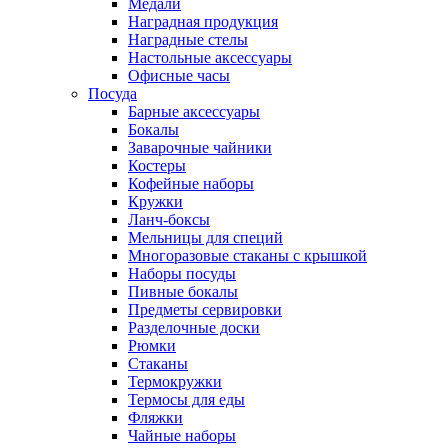
Медали
Наградная продукция
Наградные стелы
Настольные аксессуары
Офисные часы
Посуда
Барные аксессуары
Бокалы
Заварочные чайники
Костеры
Кофейные наборы
Кружки
Ланч-боксы
Мельницы для специй
Многоразовые стаканы с крышкой
Наборы посуды
Пивные бокалы
Предметы сервировки
Разделочные доски
Рюмки
Стаканы
Термокружки
Термосы для еды
Фляжки
Чайные наборы