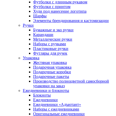
Футболки с длинным рукавом
Футболки с принтом
Худи под нанесение логотипа
Шарфы
Элементы брендирования и кастомизации
Ручки
Бумажные и эко ручки
Карандаши
Металлические ручки
Наборы с ручками
Пластиковые ручки
Футляры для ручек
Упаковка
Жестяная упаковка
Подарочная упаковка
Подарочные коробки
Подарочные пакеты
Производство полноцветной самосборной
упаковки на заказ
Ежедневники и блокноты
Блокноты
Ежедневники
Ежедневники «Адъютант»
Наборы с ежедневниками
Оригинальные ежедневники