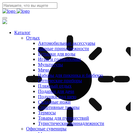
Каталог
Отдых
Автомобильные аксессуары
Банные принадлежности
Бутылки для воды
Игры и головоломки
Мультитулы
Мячи
Наборы для пикника и барбекю
Оптические приборы
Пляжный отдых
Подарки для дачи
Подушки под шею
Складные ножи
Спортивные товары
Термосы
Товары для путешествий
Туристические принадлежности
Офисные сувениры