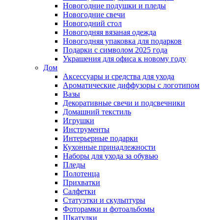
Новогодние подушки и пледы
Новогодние свечи
Новогодний стол
Новогодняя вязаная одежда
Новогодняя упаковка для подарков
Подарки с символом 2025 года
Украшения для офиса к новому году
Дом
Аксессуары и средства для ухода
Ароматические диффузоры с логотипом
Вазы
Декоративные свечи и подсвечники
Домашний текстиль
Игрушки
Инструменты
Интерьерные подарки
Кухонные принадлежности
Наборы для ухода за обувью
Пледы
Полотенца
Прихватки
Салфетки
Статуэтки и скульптуры
Фоторамки и фотоальбомы
Шкатулки