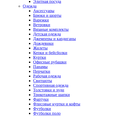
Элитная посуда
Одежда
Аксессуары
Брюки и шорты
Варежки
Ветровки
Вязаные комплекты
Детская одежда
Джемперы и кардиганы
Дождевики
Жилеты
Кепки и бейсболки
Куртки
Офисные рубашки
Панамы
Перчатки
Рабочая одежда
Свитшоты
Спортивная одежда
Толстовки и худи
Трикотажные шапки
Фартуки
Флисовые куртки и кофты
Футболки
Футболки поло