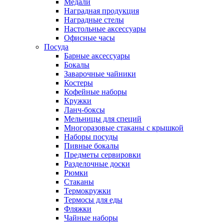
Медали
Наградная продукция
Наградные стелы
Настольные аксессуары
Офисные часы
Посуда
Барные аксессуары
Бокалы
Заварочные чайники
Костеры
Кофейные наборы
Кружки
Ланч-боксы
Мельницы для специй
Многоразовые стаканы с крышкой
Наборы посуды
Пивные бокалы
Предметы сервировки
Разделочные доски
Рюмки
Стаканы
Термокружки
Термосы для еды
Фляжки
Чайные наборы