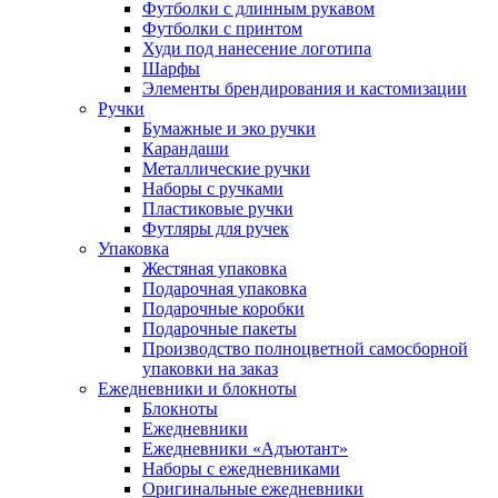
Футболки с длинным рукавом
Футболки с принтом
Худи под нанесение логотипа
Шарфы
Элементы брендирования и кастомизации
Ручки
Бумажные и эко ручки
Карандаши
Металлические ручки
Наборы с ручками
Пластиковые ручки
Футляры для ручек
Упаковка
Жестяная упаковка
Подарочная упаковка
Подарочные коробки
Подарочные пакеты
Производство полноцветной самосборной
упаковки на заказ
Ежедневники и блокноты
Блокноты
Ежедневники
Ежедневники «Адъютант»
Наборы с ежедневниками
Оригинальные ежедневники