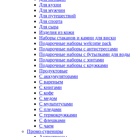
Для кухни
Для мужчин
Для путешествий
Для спорта
Для сыра
Изделия из кожи
Наборы стаканов и камни для виски
Подарочные наборы welcome pack
Подарочные наборы с антистрессами
Подарочные наборы с бутылками для воды
Подарочные наборы с зонтами
Подарочные наборы с кружками
Продуктовые
С аккумуляторами
С вареньем
С книгами
С кофе
С медом
С мультитулами
С пледами
С термокружками
С флешками
С чаем
Промо-сувениры
Антистрессы