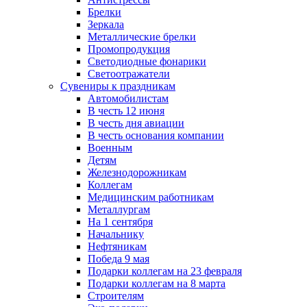
Брелки
Зеркала
Металлические брелки
Промопродукция
Светодиодные фонарики
Светоотражатели
Сувениры к праздникам
Автомобилистам
В честь 12 июня
В честь дня авиации
В честь основания компании
Военным
Детям
Железнодорожникам
Коллегам
Медицинским работникам
Металлургам
На 1 сентября
Начальнику
Нефтяникам
Победа 9 мая
Подарки коллегам на 23 февраля
Подарки коллегам на 8 марта
Строителям