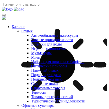
Каталог
Отдых
Автомобильные аксессуары
Банные принадлежности
Бутылки для воды
Игры и головоломки
Мультитулы
Мячи
Наборы для пикника и барбекю
Оптические приборы
Пляжный отдых
Подарки для дачи
Подушки под шею
Складные ножи
Спортивные товары
Термосы
Товары для путешествий
Туристические принадлежности
Офисные сувениры