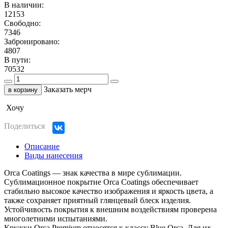
В наличии:
12153
Свободно:
7346
Забронировано:
4807
В пути:
70532
Заказать мерч
в корзину
Хочу
Поделиться
Описание
Виды нанесения
Orca Coatings — знак качества в мире сублимации.
Сублимационное покрытие Orca Coatings обеспечивает
стабильно высокое качество изображения и яркость цвета, а
также сохраняет приятный глянцевый блеск изделия.
Устойчивость покрытия к внешним воздействиям проверена
многолетними испытаниями.
Кружки Orca Premium относятся к классу Blue Orca. Для их