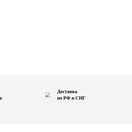
Доставка
в
по РФ и СНГ