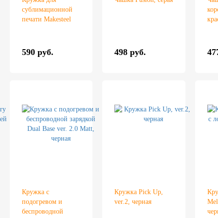
сублимационной
кор
печати Makesteel
кра
590 руб.
498 руб.
47
Кружка с
Кружка Pick Up,
Кру
подогревом и
ver.2, черная
Mel
беспроводной
чер