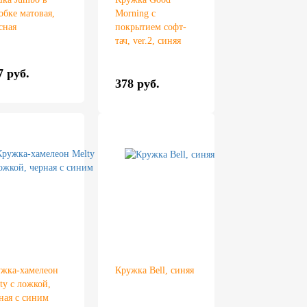
обке матовая,
Morning с
сная
покрытием софт-
тач, ver.2, синяя
7 руб.
378 руб.
жка-хамелеон
Кружка Bell, синяя
ty с ложкой,
ная с синим