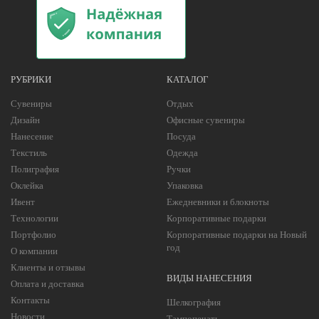
РУБРИКИ
КАТАЛОГ
Сувениры
Отдых
Дизайн
Офисные сувениры
Нанесение
Посуда
Текстиль
Одежда
Полиграфия
Ручки
Оклейка
Упаковка
Ивент
Ежедневники и блокноты
Технологии
Корпоративные подарки
Портфолио
Корпоративные подарки на Новый
год
О компании
Клиенты и отзывы
ВИДЫ НАНЕСЕНИЯ
Оплата и доставка
Контакты
Шелкография
Новости
Тампопечать